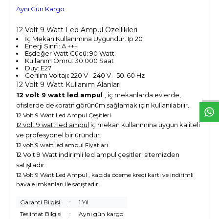
Aynı Gün Kargo
12 Volt 9 Watt Led Ampul Özellikleri
İç Mekan Kullanımına Uygundur. Ip 20
Enerji Sınıfı: A +++
Eşdeğer Watt Gücü: 90 Watt
Kullanım Ömrü: 30.000 Saat
W
h
t
s
a
p
p
D
e
s
e
H
a
t
t
Duy: E27
Gerilim Voltajı: 220 V - 240 V - 50-60 Hz
12 Volt 9 Watt Kullanım Alanları
12 volt 9 watt led ampul
, iç mekanlarda evlerde,
ofislerde dekoratif görünüm sağlamak için kullanılabilir.
12 Volt 9 Watt Led Ampul Çeşitleri
12 volt 9 watt led ampul
iç mekan kullanımına uygun kaliteli
ve profesyonel bir üründür.
12 volt 9 watt led ampul Fiyatları
12 Volt 9 Watt indirimli led ampul çeşitleri sitemizden
satıştadır.
12 Volt 9 Watt Led Ampul , kapıda ödeme kredi kartı ve indirimli
havale imkanları ile satıştadır.
Garanti Bilgisi
:
1 Yıl
Teslimat Bilgisi
:
Aynı gün kargo