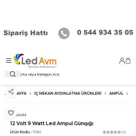
Giriş Ya
Sep
Ara
ANA SAYFA
İÇ MEKAN AYDINLATMA ÜRÜNLERI
AMPUL
E2
Paylaş
Favoriye Ekle
LEDAVM
12 Volt 9 Watt Led Ampul Günışığı
Ürün Kodu :
T985
(0)