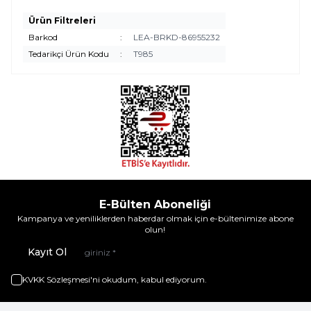
Ürün Filtreleri
Barkod
:
LEA-BRKD-86955232
Tedarikçi Ürün Kodu
:
T985
E-Bülten Aboneliği
Kampanya ve yeniliklerden haberdar olmak için e-bültenimize abone
olun!
Kayıt Ol
KVKK Sözleşmesi'ni
okudum, kabul ediyorum.