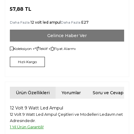
57,88
TL
Daha Fazla
12 volt led ampul
Daha Fazla
E27
Gelince Haber Ver
Koleksiyon +
Teklif +
Fiyat Alarmı
Hızlı Kargo
Ürün Özellikleri
Yorumlar
Soru ve Cevap
12 Volt 9 Watt Led Ampul
12 Volt 9 Watt Led Ampul Çeşitleri ve Modelleri Ledavm.net
Adresindedir.
1 Yıl Ürün Garantili!