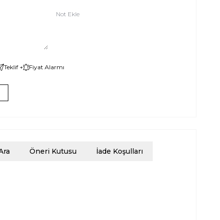
Not Ekle
Teklif +
Fiyat Alarmı
Ara
Öneri Kutusu
İade Koşulları