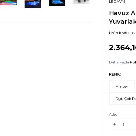
LEDAVM
Havuz Ar
Yuvarlak
Ürün Kodu :
T7
2.364,1
Daha Fazla
PS
RENK:
Amber
Rgb Çok Re
Adet