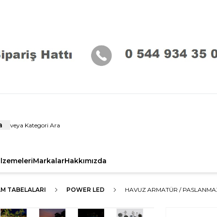
a
alzemeleri
Markalar
Hakkımızda
AM TABELALARI
POWER LED
HAVUZ ARMATÜR / PASLANMAZ / 