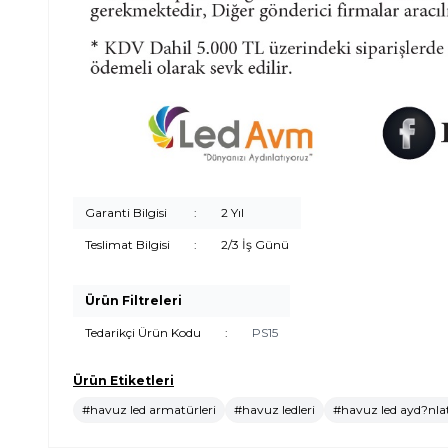
Garanti Bilgisi
:
2 Yıl
Teslimat Bilgisi
:
2/3 İş Günü
Ürün Filtreleri
Tedarikçi Ürün Kodu
:
PS15
Ürün Etiketleri
#havuz led armatürleri
#havuz ledleri
#havuz led ayd?nl