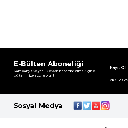
E-Bülten Aboneliği
Kayıt Ol
Kampanya ve yeniliklerden haberdar olmak için e-
bültenimize abone olun!
KVKK Sözleş
Sosyal Medya