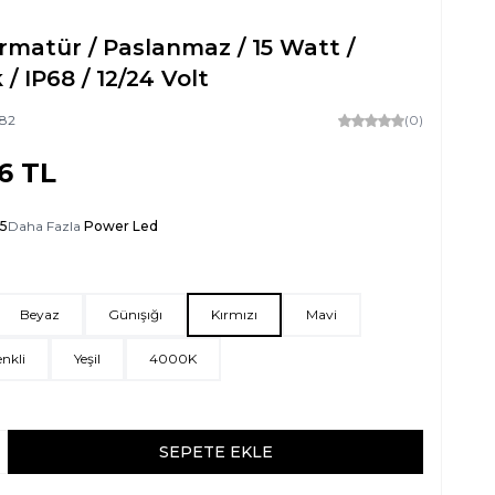
matür / Paslanmaz / 15 Watt /
 / IP68 / 12/24 Volt
82
(0)
6
TL
15
Daha Fazla
Power Led
Beyaz
Günışığı
Kırmızı
Mavi
nkli
Yeşil
4000K
SEPETE EKLE