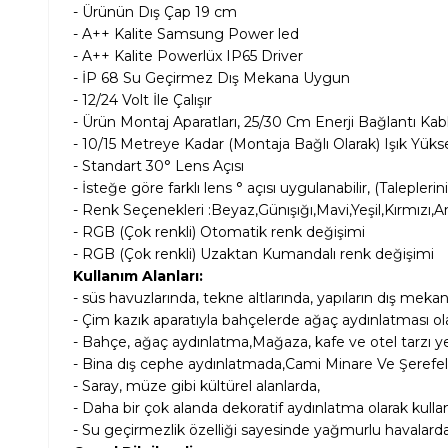
- Ürünün Dış Çap 19
cm
- A++ Kalite Samsung Power led
- A++ Kalite Powerlüx IP65 Driver
- İP 68 Su Geçirmez Dış Mekana Uygun
- 12/24 Volt İle Çalışır
- Ürün Montaj Aparatları, 25/30 Cm Enerji Bağlantı Kablo
- 10/15 Metreye Kadar (Montaja Bağlı Olarak) Işık Yük
- Standart 30° Lens Açısı
- İsteğe göre farklı lens ° açısı uygulanabilir, (Taleplerin
- Renk Seçenekleri :Beyaz,Günışığı,Mavi,Yeşil,Kırmı
- RGB (Çok renkli) Otomatik renk değişimi
-
RGB (Çok renkli) Uzaktan Kumandalı renk değişimi
Kullanım Alanları:
-
süs havuzlarında, tekne altlarında, yapıların dış mekan
- Çim kazık aparatıyla bahçelerde ağaç aydınlatması ol
- Bahçe, ağaç aydınlatma,Mağaza, kafe ve otel tarzı ye
- Bina dış cephe aydınlatmada,Cami Minare Ve Şerefel
- Saray, müze gibi kültürel alanlarda,
- Daha bir çok alanda dekoratif aydınlatma olarak kulla
-
Su geçirmezlik özelliği
sayesinde yağmurlu havalarda da