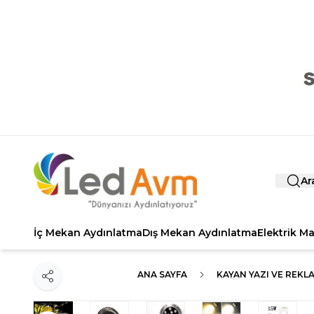
Ar
İç Mekan Aydınlatma
Dış Mekan Aydınlatma
Elektrik M
ANA SAYFA
KAYAN YAZI VE REKL
Paylaş