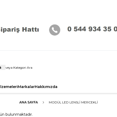
a
alzemeleri
Markalar
Hakkımızda
ANA SAYFA
MODÜL LED LENSLI MERCEKLI
ün bulunmaktadır.