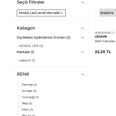
Seçili Filtreler
Modül Led Lensli Mercekli
Kategori
Hızlı Kargo
(0)
LEDAVM
Dış Mekan Aydınlatma Ürünleri
(2)
5630 Mercekl
MODÜL LED
(2)
22,25
TL
Markalar
(1)
Ledavm
(1)
RENK
Pembe
(1)
Amber
(1)
Günışığı
(1)
Yeşil
(1)
Mavi
(1)
Beyaz
(1)