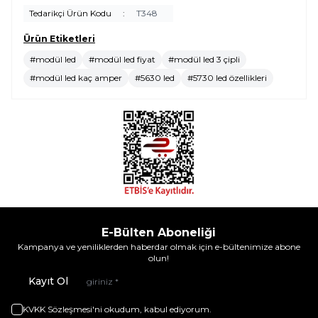
Tedarikçi Ürün Kodu
:
T348
Ürün Etiketleri
#modül led
#modül led fiyat
#modül led 3 çipli
#modül led kaç amper
#5630 led
#5730 led özellikleri
E-Bülten Aboneliği
Kampanya ve yeniliklerden haberdar olmak için e-bültenimize abone
olun!
Kayıt Ol
KVKK Sözleşmesi'ni
okudum, kabul ediyorum.