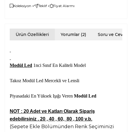
Koleksiyon +
Teklif +
Fiyat Alarmı
Ürün Özellikleri
Yorumlar (2)
Soru ve Cevap
Modül Led
1nci Sınıf En Kaliteli Model
Takoz Modül Led Mercekli ve Lensli
Piyasadaki En Yüksek Işığı Veren
Modül Led
NOT : 20 Adet ve Katları Olarak Sipariş
edebilirsiniz . 20 , 40 , 60, 80 , 100 v.b.
(Sepete Ekle Bölümünden Renk Seçiminizi