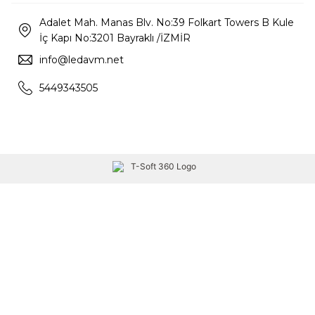
Adalet Mah. Manas Blv. No:39 Folkart Towers B Kule
İç Kapı No:3201 Bayraklı /İZMİR
info@ledavm.net
5449343505