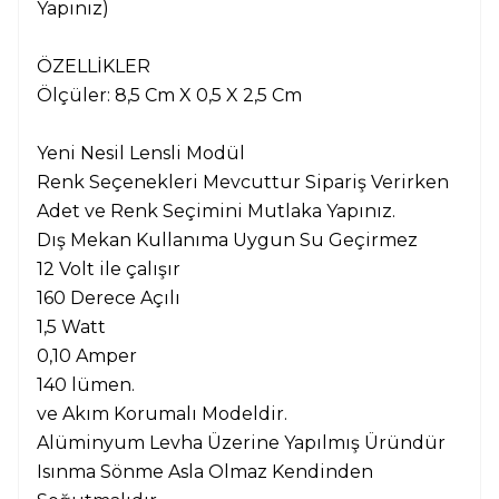
Yapınız)
ÖZELLİKLER
Ölçüler: 8,5 Cm X 0,5 X 2,5 Cm
Yeni Nesil Lensli Modül
Renk Seçenekleri Mevcuttur Sipariş Verirken
Adet ve Renk Seçimini Mutlaka Yapınız.
Dış Mekan Kullanıma Uygun Su Geçirmez
12 Volt ile çalışır
160 Derece Açılı
1,5 Wa
tt
0,10 Amper
140 lümen.
ve Akım Korumalı Modeldir.
Alüminyum Levha Üzerine Yapılmış Üründür
Isınma Sönme Asla Olmaz Kendinden