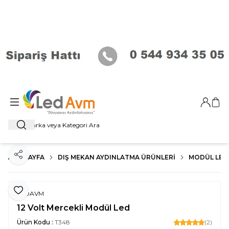
Giriş Ya
Sep
Ara
ANA SAYFA
DIŞ MEKAN AYDINLATMA ÜRÜNLERI
MODÜL LED
Paylaş
Favoriye Ekle
LEDAVM
12 Volt Mercekli Modül Led
Ürün Kodu :
T348
(2)