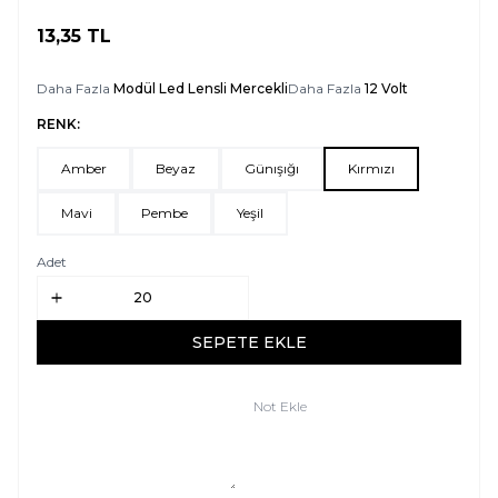
13,35
TL
SEPETE EKLE
Daha Fazla
Modül Led Lensli Mercekli
Daha Fazla
12 Volt
RENK:
Amber
Beyaz
Günışığı
Kırmızı
Mavi
Pembe
Yeşil
Adet
SEPETE EKLE
Not Ekle