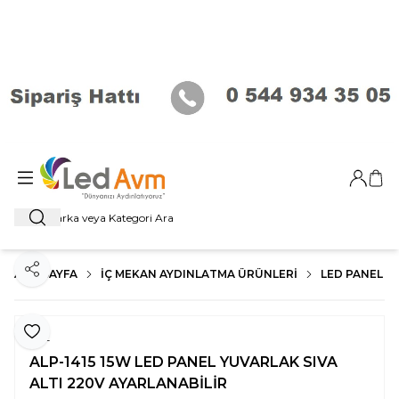
Giriş Ya
Sep
Ara
ANA SAYFA
İÇ MEKAN AYDINLATMA ÜRÜNLERI
LED PANEL
Paylaş
Favoriye Ekle
YCL
ALP-1415 15W LED PANEL YUVARLAK SIVA
ALTI 220V AYARLANABİLİR