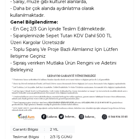
- Saray, müze gibi kültürel alanlarda,
- Daha bir çok alanda aydınlatma olarak
kullanılmaktadır.
Genel Bilgilendirme:
- En Geç 2/3 Gün İçinde Teslim Edilmektedir.
- Siparişlerinizde Sepet Tutarı KDV Dahil
500 TL
Üzeri Kargolar
Ücretsizdir
- Toplu Sipariş Ve Proje Bazlı Alımlarınız İçin Lütfen
İletişime Geçiniz
- Sipraiş verirken Mutlaka Ürün Rengini ve Adetini
Belirleyiniz
Garanti Bilgisi
:
2 YIL
Teslimat Bilgisi
:
2/3 İŞ GÜNÜ