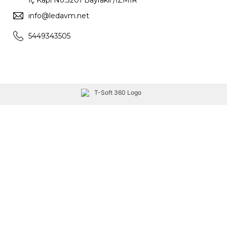
İç Kapı No:3201 Bayraklı /İZMİR
info@ledavm.net
5449343505