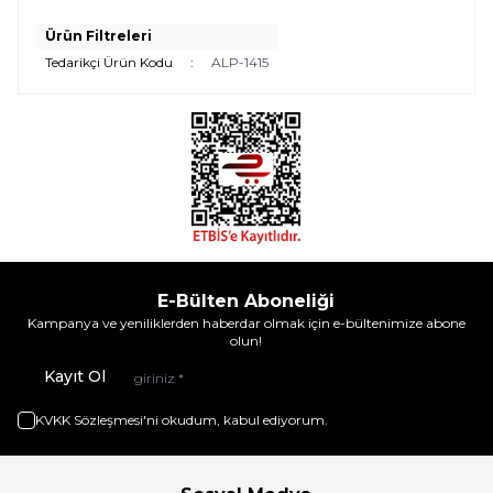
Ürün Filtreleri
Tedarikçi Ürün Kodu
:
ALP-1415
E-Bülten Aboneliği
Kampanya ve yeniliklerden haberdar olmak için e-bültenimize abone
olun!
Kayıt Ol
KVKK Sözleşmesi'ni
okudum, kabul ediyorum.