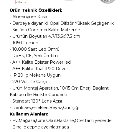
Ürün Teknik Özellikleri;
- Alüminyum Kasa
- Darbeye dayanıklı Opal Difizör Yüksek Geçirgenlik
- Sınıfına Göre 1nci Kalite Malzeme
- Ürünün Boyutları 4,7/13,5x17,3 cm
- 1050 Lümen
- 10.000 Saat Led Ömrü
- RoHs, CE, Yerli Üretim
- A++ Kalite Epistar Power led
- A++ Kalite İthal IP20 Driver
- İP 20 İç Mekana Uygun
- 220 Volt İle Çalışır
- Ürün Montaj Aparatları, 10/15 Cm Enerji Bağlantı
Kablosu İle Birlikte Gönderilir
- Standart 120° Lens Açısı
- Renk Seçenekleri:Beyaz,Günışığı
Kullanım Alanları:
- Ev,Mağaza,Cafe,Okul,Hastane,Otel tarzı yerlerde
- Bina iç cephe aydınlatmada