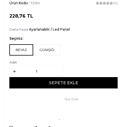
Ürün Kodu :
T2130
(0)
228,76
TL
SEPETE EKLE
Daha Fazla
Ayarlanabilir / Led Panel
Seçiniz:
BEYAZ
GÜNIŞIĞI
Adet
SEPETE EKLE
Not Ekle