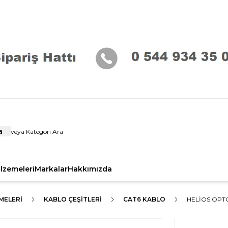
a
alzemeleri
Markalar
Hakkımızda
MELERI
KABLO ÇEŞITLERI
CAT6 KABLO
HELIOS OPTO 