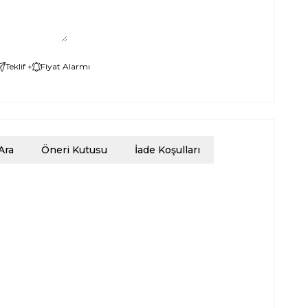
Teklif +
Fiyat Alarmı
Ara
Öneri Kutusu
İade Koşulları