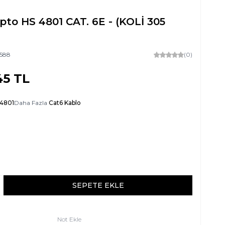
pto HS 4801 CAT. 6E - (KOLİ 305
588
(0)
45
TL
 4801
Daha Fazla
Cat6 Kablo
SEPETE EKLE
Not Ekle