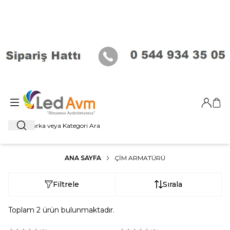
Giriş Ya
Sep
Ara
ANA SAYFA
ÇIM ARMATÜRÜ
Filtrele
Sırala
Toplam
2
ürün bulunmaktadır.