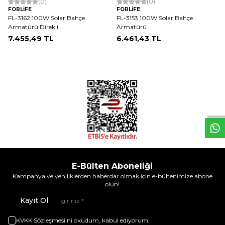
(0)
(0)
FORLİFE
FORLİFE
FL-3162 100W Solar Bahçe
FL-3153 100W Solar Bahçe
Armatürü Direkli
Armatürü
7.455,49
TL
6.461,43
TL
W
h
t
s
a
p
p
D
e
s
e
H
a
t
t
E-Bülten Aboneliği
Kampanya ve yeniliklerden haberdar olmak için e-bültenimize abone
olun!
Kayıt Ol
KVKK Sözleşmesi'ni
okudum, kabul ediyorum.