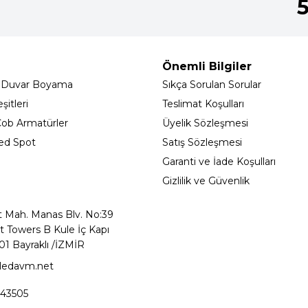
Önemli Bilgiler
 Duvar Boyama
Sıkça Sorulan Sorular
itleri
Teslimat Koşulları
ob Armatürler
Üyelik Sözleşmesi
ed Spot
Satış Sözleşmesi
Garanti ve İade Koşulları
Gizlilik ve Güvenlik
t Mah. Manas Blv. No:39
t Towers B Kule İç Kapı
01 Bayraklı /İZMİR
ledavm.net
43505