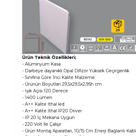
Ürün Teknik Özellikleri;
- Alüminyum Kasa
- Darbeye dayanıklı Opal Difizör Yüksek Geçirgenlik
- Sınıfına Göre 1nci Kalite Malzeme
- Ürünün Boyutları 29,5x29,5x2,95h cm
- Işık Açısı 120 Derece
- 1400 Lümen
- A++ Kalite İthal led
- A++ Kalite İthal İP20 Driver
- İP 20 İç Mekana Uygun
- 220 Volt İle Çalışır
- Ürün Montaj Aparatları, 10/15 Cm Enerji Bağlantı Kablo