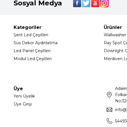
Sosyal Medya
Kategoriler
Ürünler
Şerit Led Çeşitleri
Wallwasher
Süs Dekor Aydınlatma
Ray Spot Çeş
Led Panel Çeşitleri
Downlght C
Modul Led Çeşitleri
Merdiven L
Üye
Adale
Folkar
Yeni Üyelik
No:32
Üye Girişi
info@
54493