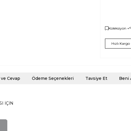
Koleksiyon +
Hızlı Kargo
 ve Cevap
Ödeme Seçenekleri
Tavsiye Et
Beni 
I İÇİN