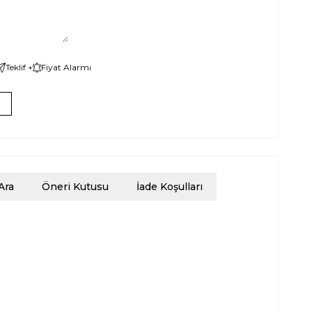
Teklif +
Fiyat Alarmı
Ara
Öneri Kutusu
İade Koşulları