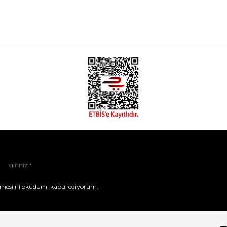
mesi'ni
okudum, kabul ediyorum.