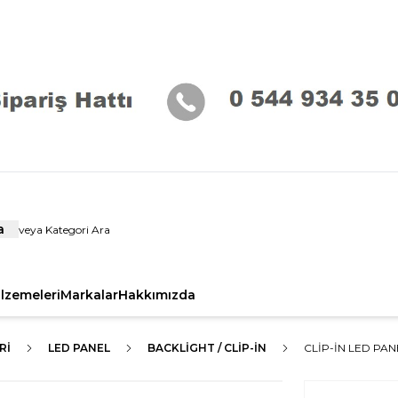
a
alzemeleri
Markalar
Hakkımızda
RI
LED PANEL
BACKLIGHT / CLIP-IN
CLIP-IN LED PANE