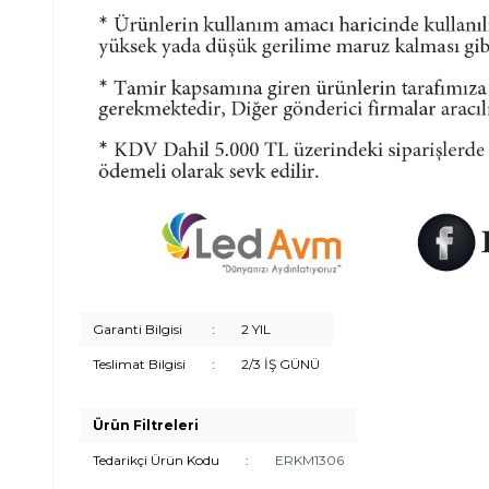
Garanti Bilgisi
:
2 YIL
Teslimat Bilgisi
:
2/3 İŞ GÜNÜ
Ürün Filtreleri
Tedarikçi Ürün Kodu
:
ERKM1306