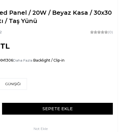
Led Panel / 20W / Beyaz Kasa / 30x30
tı / Taş Yünü
2
(0)
TL
KM1306
Daha Fazla
Backlight / Clip-in
GÜNIŞIĞI
SEPETE EKLE
Not Ekle