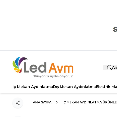
Ar
İç Mekan Aydınlatma
Dış Mekan Aydınlatma
Elektrik M
ANA SAYFA
İÇ MEKAN AYDINLATMA ÜRÜNLE
Paylaş