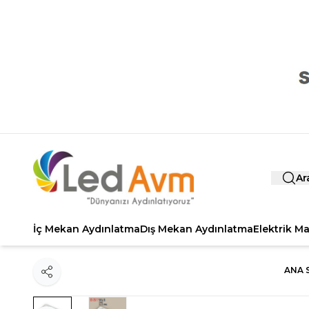
Ar
İç Mekan Aydınlatma
Dış Mekan Aydınlatma
Elektrik M
ANA 
Paylaş