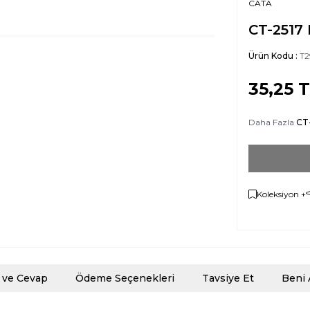
CATA
CT-2517 
Ürün Kodu :
T2
35,25
T
Daha Fazla
CT
Koleksiyon +
 ve Cevap
Ödeme Seçenekleri
Tavsiye Et
Beni 