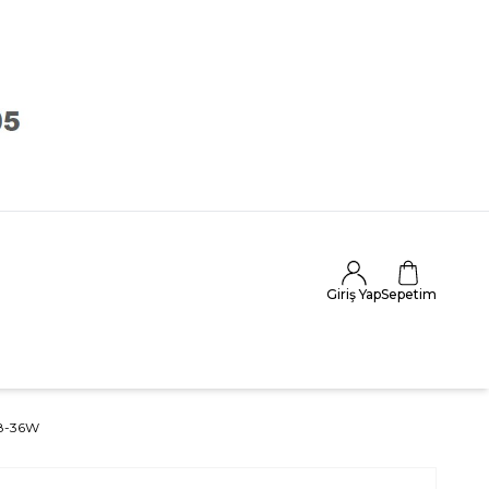
Giriş Yap
Sepetim
18-36W