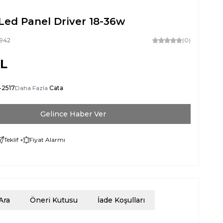
Led Panel Driver 18-36w
942
(0)
L
-2517
Daha Fazla
Cata
Gelince Haber Ver
Teklif +
Fiyat Alarmı
Ara
Öneri Kutusu
İade Koşulları