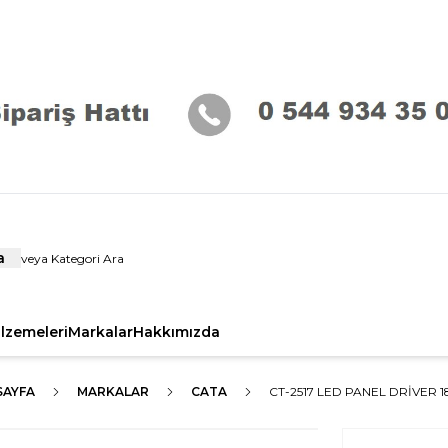
a
alzemeleri
Markalar
Hakkımızda
SAYFA
MARKALAR
CATA
CT-2517 LED PANEL DRIVER 