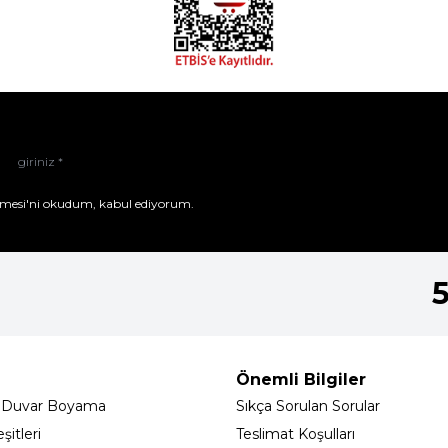
mesi'ni
okudum, kabul ediyorum.
Önemli Bilgiler
 Duvar Boyama
Sıkça Sorulan Sorular
itleri
Teslimat Koşulları