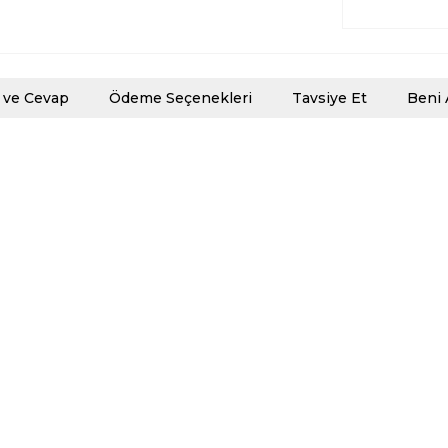
 ve Cevap
Ödeme Seçenekleri
Tavsiye Et
Beni 