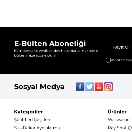
E-Bülten Aboneliği
Kayıt Ol
Kampanya ve yeniliklerden haberdar olmak için e-
bültenimize abone olun!
KVKK Sözleş
Sosyal Medya
Kategoriler
Ürünler
Şerit Led Çeşitleri
Wallwasher
Süs Dekor Aydınlatma
Ray Spot Çeş