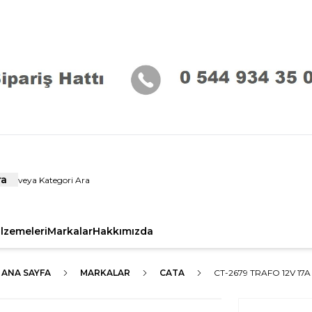
ra
alzemeleri
Markalar
Hakkımızda
ANA SAYFA
MARKALAR
CATA
CT-2679 TRAFO 12V 17A