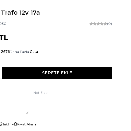
Trafo 12v 17a
930
(0)
TL
-2676
Daha Fazla
Cata
SEPETE EKLE
Not Ekle
Teklif +
Fiyat Alarmı