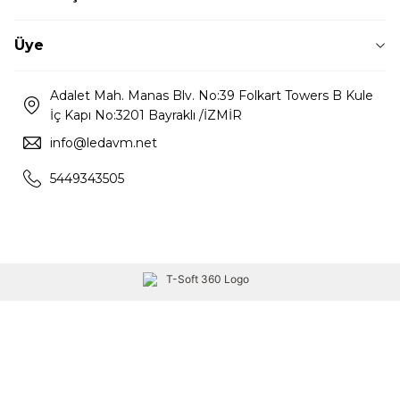
Üye
Adalet Mah. Manas Blv. No:39 Folkart Towers B Kule
İç Kapı No:3201 Bayraklı /İZMİR
info@ledavm.net
5449343505