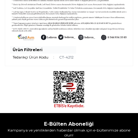
Ürün Filtreleri
Tedarikçi Ürün Kodu
:
CT-4212
E-Bülten Aboneliği
Kampanya ve yeniliklerden haberdar olmak için e-bültenimize abone
olun!