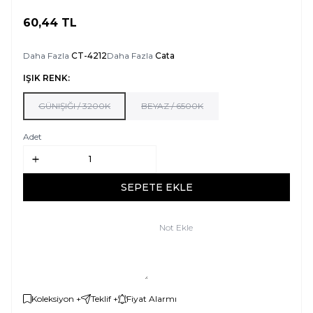
60,44
TL
SEPETE EKLE
Daha Fazla
CT-4212
Daha Fazla
Cata
IŞIK RENK:
GÜNIŞIĞI / 3200K
BEYAZ / 6500K
Adet
SEPETE EKLE
Not Ekle
Koleksiyon +
Teklif +
Fiyat Alarmı