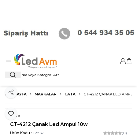
Giriş Ya
Sep
Ara
ANA SAYFA
MARKALAR
CATA
CT-4212 ÇANAK LED AMPUL
Paylaş
Favoriye Ekle
CATA
CT-4212 Çanak Led Ampul 10w
Ürün Kodu :
T2867
(0)