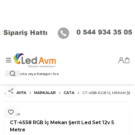
Giriş Ya
Sep
Ara
ANA SAYFA
MARKALAR
CATA
CT-4558 RGB İÇ MEKAN ŞERI
Paylaş
Favoriye Ekle
CATA
CT-4558 RGB İç Mekan Şerit Led Set 12v 5
Metre