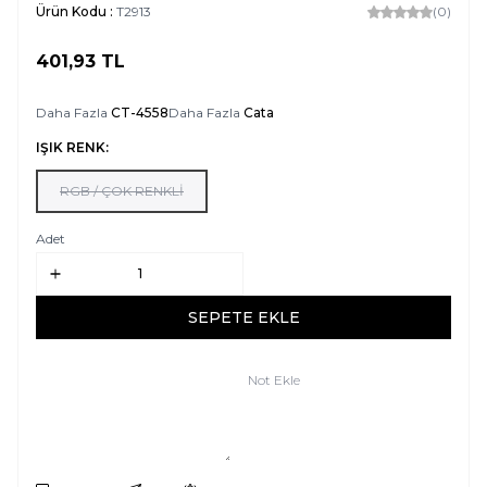
Ürün Kodu :
T2913
(0)
401,93
TL
SEPETE EKLE
Daha Fazla
CT-4558
Daha Fazla
Cata
IŞIK RENK:
RGB / ÇOK RENKLİ
Adet
SEPETE EKLE
Not Ekle