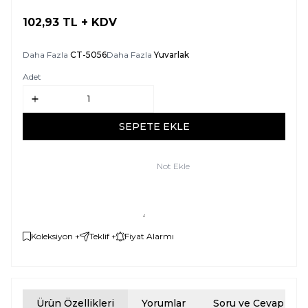
102,93
TL + KDV
SEPETE EKLE
Daha Fazla
CT-5056
Daha Fazla
Yuvarlak
Adet
SEPETE EKLE
Not Ekle
Koleksiyon +
Teklif +
Fiyat Alarmı
Ürün Özellikleri
Yorumlar
Soru ve Cevap