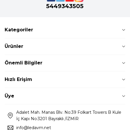
5449343505
Kategoriler
Ürünler
Önemli Bilgiler
Hızlı Erişim
Üye
Adalet Mah. Manas Blv. No:39 Folkart Towers B Kule
İç Kapı No:3201 Bayraklı /İZMİR
info@ledavm.net