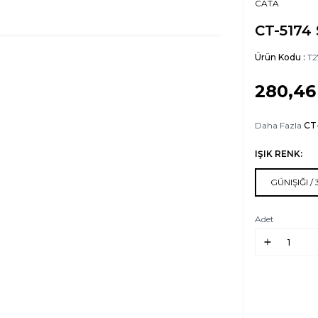
CATA
CT-5174 
Ürün Kodu :
T2
280,46
Daha Fazla
CT
IŞIK RENK:
GÜNIŞIĞI /
Adet