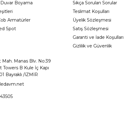
 Duvar Boyama
Sıkça Sorulan Sorular
itleri
Teslimat Koşulları
ob Armatürler
Üyelik Sözleşmesi
ed Spot
Satış Sözleşmesi
Garanti ve İade Koşulları
Gizlilik ve Güvenlik
t Mah. Manas Blv. No:39
t Towers B Kule İç Kapı
01 Bayraklı /İZMİR
ledavm.net
43505