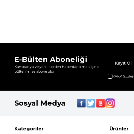
E-Bülten Aboneliği
Kayıt Ol
Kampanya ve yeniliklerden haberdar olmak için e-
bültenimize abone olun!
KVKK Sözleş
Sosyal Medya
Kategoriler
Ürünler