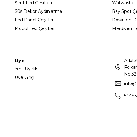
Şerit Led Çeşitleri
Wallwasher
Süs Dekor Aydınlatma
Ray Spot Çeş
Led Panel Çeşitleri
Downlght C
Modul Led Çeşitleri
Merdiven L
Üye
Adale
Folkar
Yeni Üyelik
No:32
Üye Girişi
info@
54493