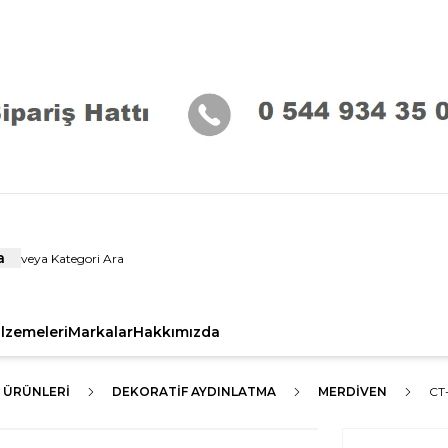
a
alzemeleri
Markalar
Hakkımızda
 ÜRÜNLERI
DEKORATİF AYDINLATMA
MERDIVEN
CT