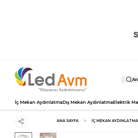
Ar
İç Mekan Aydınlatma
Dış Mekan Aydınlatma
Elektrik M
ANA SAYFA
İÇ MEKAN AYDINLATMA
Paylaş