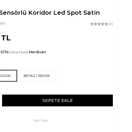
Sensörlü Koridor Led Spot Satin
771
(0)
TL
-5174
Daha Fazla
Merdiven
 3200K
BEYAZ / 6500K
SEPETE EKLE
Not Ekle