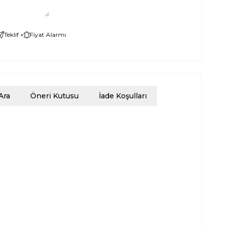
Teklif +
Fiyat Alarmı
Ara
Öneri Kutusu
İade Koşulları