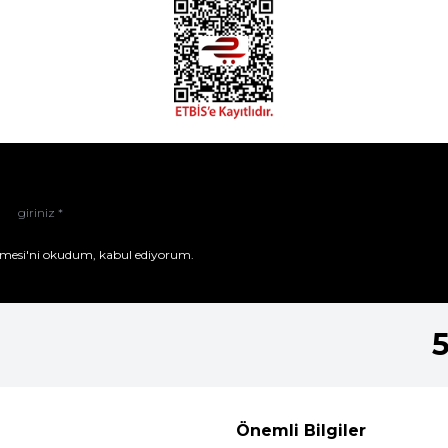
mesi'ni
okudum, kabul ediyorum.
Önemli Bilgiler