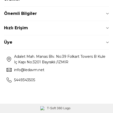
Önemli Bilgiler
Hızlı Erişim
Üye
Adalet Mah. Manas Blv. No:39 Folkart Towers B Kule
İç Kapı No:3201 Bayraklı /İZMİR
info@ledavm.net
5449343505