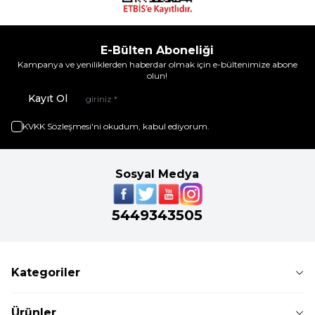
E-Bülten Aboneliği
Kampanya ve yeniliklerden haberdar olmak için e-bültenimize abone
olun!
Kayıt Ol
KVKK Sözleşmesi'ni
okudum, kabul ediyorum.
Sosyal Medya
5449343505
Kategoriler
Ürünler