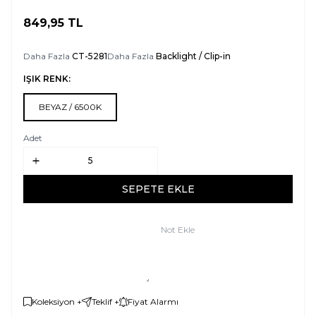
849,95
TL
SEPETE EKLE
Daha Fazla
CT-5281
Daha Fazla
Backlight / Clip-in
IŞIK RENK:
BEYAZ / 6500K
Adet
SEPETE EKLE
Not Ekle
Koleksiyon +
Teklif +
Fiyat Alarmı