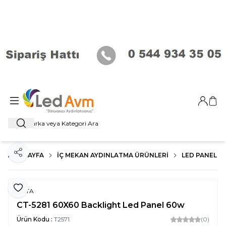
Giriş Ya
Sep
Ara
ANA SAYFA
İÇ MEKAN AYDINLATMA ÜRÜNLERI
LED PANEL
Paylaş
Favoriye Ekle
CATA
CT-5281 60X60 Backlight Led Panel 60w
Ürün Kodu :
T2571
(0)