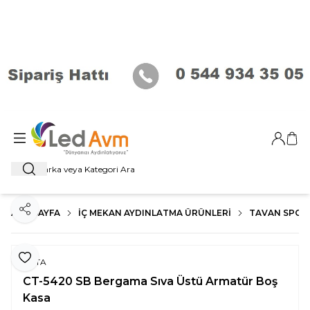
Giriş Ya
Sep
Ara
ANA SAYFA
İÇ MEKAN AYDINLATMA ÜRÜNLERI
TAVAN SPOT
Paylaş
Favoriye Ekle
CATA
CT-5420 SB Bergama Sıva Üstü Armatür Boş
Kasa