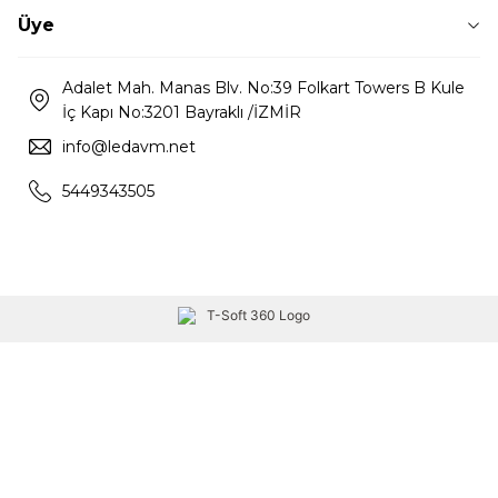
Üye
Adalet Mah. Manas Blv. No:39 Folkart Towers B Kule
İç Kapı No:3201 Bayraklı /İZMİR
info@ledavm.net
5449343505