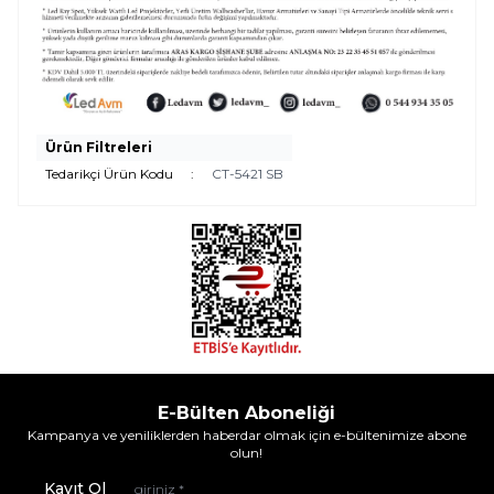
Ürün Filtreleri
Tedarikçi Ürün Kodu
:
CT-5421 SB
E-Bülten Aboneliği
Kampanya ve yeniliklerden haberdar olmak için e-bültenimize abone
olun!
Kayıt Ol