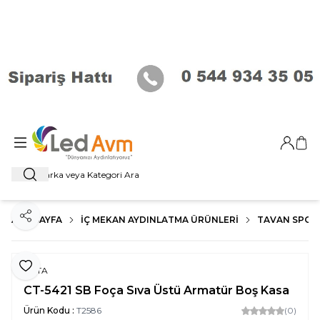
Giriş Ya
Sep
Ara
ANA SAYFA
İÇ MEKAN AYDINLATMA ÜRÜNLERI
TAVAN SPOT
Paylaş
Favoriye Ekle
CATA
CT-5421 SB Foça Sıva Üstü Armatür Boş Kasa
Ürün Kodu :
T2586
(0)