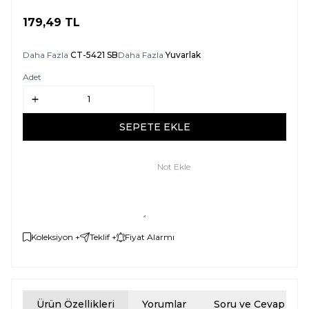
179,49
TL
SEPETE EKLE
Daha Fazla
CT-5421 SB
Daha Fazla
Yuvarlak
Adet
SEPETE EKLE
Not Ekle
Koleksiyon +
Teklif +
Fiyat Alarmı
Ürün Özellikleri
Yorumlar
Soru ve Cevap