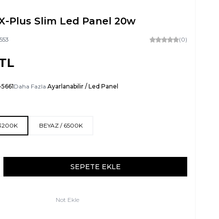
X-Plus Slim Led Panel 20w
553
(0)
TL
-5661
Daha Fazla
Ayarlanabilir / Led Panel
 3200K
BEYAZ / 6500K
SEPETE EKLE
Not Ekle