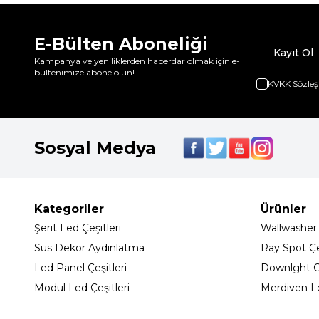
E-Bülten Aboneliği
Kayıt Ol
Kampanya ve yeniliklerden haberdar olmak için e-
bültenimize abone olun!
KVKK Sözleş
Sosyal Medya
Kategoriler
Ürünler
Şerit Led Çeşitleri
Wallwasher
Süs Dekor Aydınlatma
Ray Spot Çeş
Led Panel Çeşitleri
Downlght C
Modul Led Çeşitleri
Merdiven L