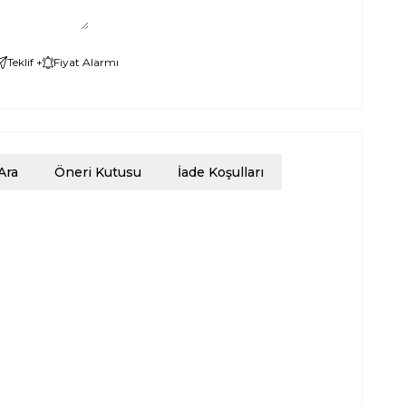
Teklif +
Fiyat Alarmı
Ara
Öneri Kutusu
İade Koşulları