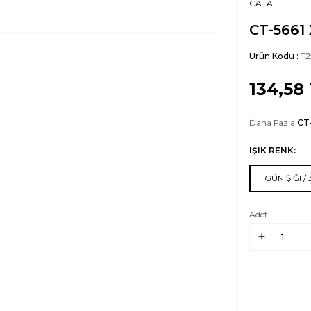
CATA
CT-5661 
Ürün Kodu :
T2
134,58
Daha Fazla
CT
IŞIK RENK:
GÜNIŞIĞI /
Adet