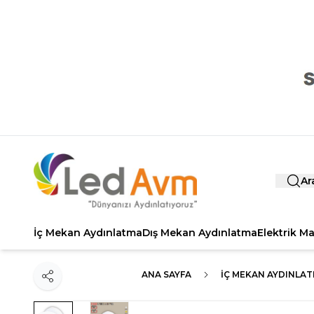
Ar
İç Mekan Aydınlatma
Dış Mekan Aydınlatma
Elektrik M
ANA SAYFA
İÇ MEKAN AYDINLA
Paylaş