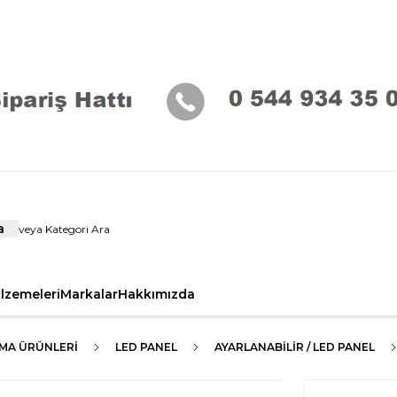
a
alzemeleri
Markalar
Hakkımızda
TMA ÜRÜNLERI
LED PANEL
AYARLANABILIR / LED PANEL