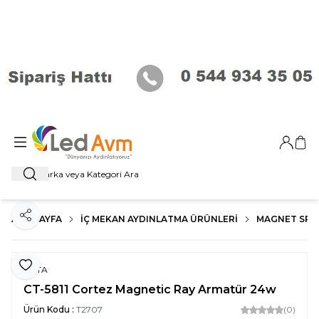
Giriş Ya
Sep
Ara
ANA SAYFA
İÇ MEKAN AYDINLATMA ÜRÜNLERI
MAGNET SP
Paylaş
Favoriye Ekle
CATA
CT-5811 Cortez Magnetic Ray Armatür 24w
Ürün Kodu :
T2707
(0)