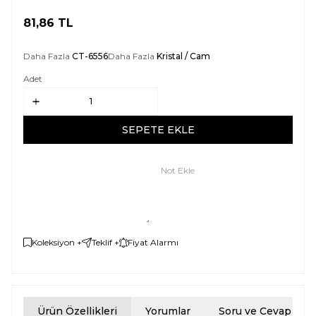
81,86
TL
SEPETE EKLE
Daha Fazla
CT-6556
Daha Fazla
Kristal / Cam
Adet
SEPETE EKLE
Not Ekle
Koleksiyon +
Teklif +
Fiyat Alarmı
Ürün Özellikleri
Yorumlar
Soru ve Cevap