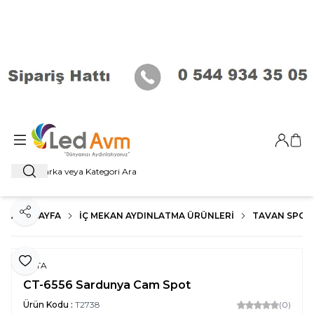
Giriş Ya
Sep
Ara
ANA SAYFA
İÇ MEKAN AYDINLATMA ÜRÜNLERI
TAVAN SPOT
Paylaş
Favoriye Ekle
CATA
CT-6556 Sardunya Cam Spot
Ürün Kodu :
T2738
(0)