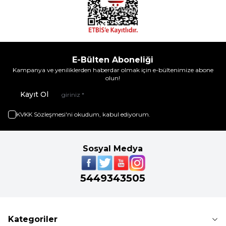
E-Bülten Aboneliği
Kampanya ve yeniliklerden haberdar olmak için e-bültenimize abone
olun!
Kayıt Ol
KVKK Sözleşmesi'ni
okudum, kabul ediyorum.
Sosyal Medya
5449343505
Kategoriler