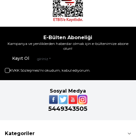
E-Bülten Aboneliği
Kampanya ve yeniliklerden haberdar olmak için e-bültenimize abone
olun!
Kayıt Ol
KVKK Sözleşmesi'ni
okudum, kabul ediyorum.
Sosyal Medya
5449343505
Kategoriler