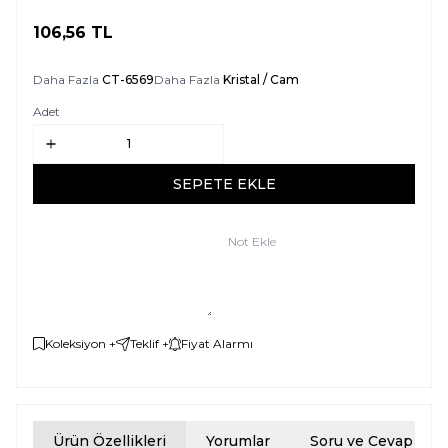
106,56
TL
SEPETE EKLE
Daha Fazla
CT-6569
Daha Fazla
Kristal / Cam
Adet
SEPETE EKLE
Not Ekle
Koleksiyon +
Teklif +
Fiyat Alarmı
Ürün Özellikleri
Yorumlar
Soru ve Cevap