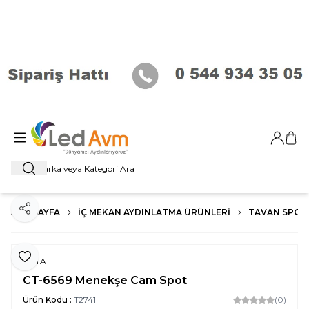
Giriş Ya
Sep
Ara
ANA SAYFA
İÇ MEKAN AYDINLATMA ÜRÜNLERI
TAVAN SPOT
Paylaş
Favoriye Ekle
CATA
CT-6569 Menekşe Cam Spot
Ürün Kodu :
T2741
(0)