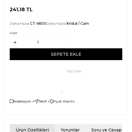
241,18
TL
SEPETE EKLE
Daha Fazla
CT-6600
Daha Fazla
Kristal / Cam
Adet
SEPETE EKLE
Not Ekle
Koleksiyon +
Teklif +
Fiyat Alarmı
Ürün Özellikleri
Yorumlar
Soru ve Cevap