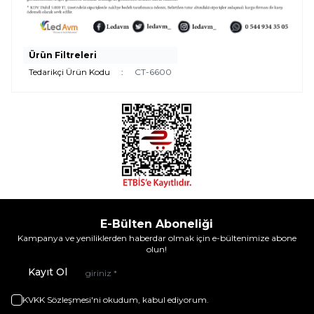
Ürün Filtreleri
Tedarikçi Ürün Kodu
:
CT-6600
E-Bülten Aboneliği
Kampanya ve yeniliklerden haberdar olmak için e-bültenimize abone
olun!
Kayıt Ol
KVKK Sözleşmesi'ni
okudum, kabul ediyorum.