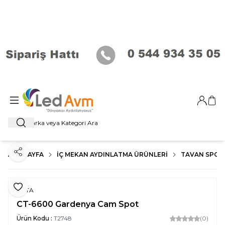
Giriş Ya
Sep
Ara
ANA SAYFA
İÇ MEKAN AYDINLATMA ÜRÜNLERI
TAVAN SPOT
Paylaş
Favoriye Ekle
CATA
CT-6600 Gardenya Cam Spot
Ürün Kodu :
T2748
(0)