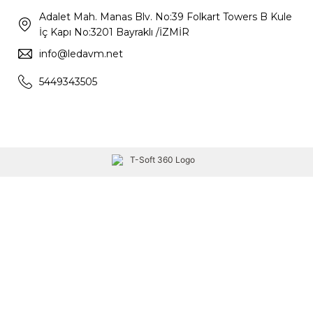
Adalet Mah. Manas Blv. No:39 Folkart Towers B Kule
İç Kapı No:3201 Bayraklı /İZMİR
info@ledavm.net
5449343505