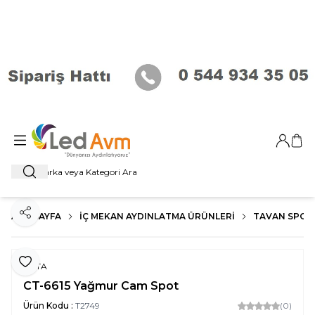
Giriş Ya
Sep
Ara
ANA SAYFA
İÇ MEKAN AYDINLATMA ÜRÜNLERI
TAVAN SPOT
Paylaş
Favoriye Ekle
CATA
CT-6615 Yağmur Cam Spot
Ürün Kodu :
T2749
(0)