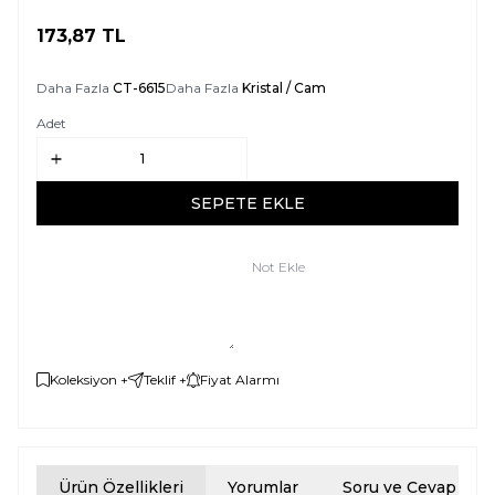
173,87
TL
SEPETE EKLE
Daha Fazla
CT-6615
Daha Fazla
Kristal / Cam
Adet
SEPETE EKLE
Not Ekle
Koleksiyon +
Teklif +
Fiyat Alarmı
Ürün Özellikleri
Yorumlar
Soru ve Cevap