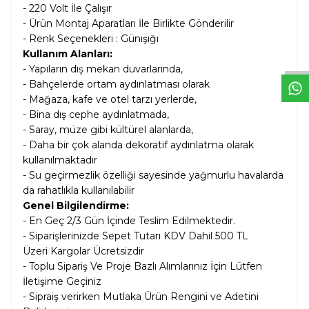
- 220 Volt İle Çalışır
W
h
t
s
a
p
p
D
e
s
e
H
a
t
t
- Ürün Montaj Aparatları İle Birlikte Gönderilir
- Renk Seçenekleri : Günışığı
Kullanım Alanları:
- Y
apıların dış mekan duvarlarında,
- Bahçelerde ortam aydınlatması olarak
- Mağaza, kafe ve otel tarzı yerlerde,
- Bina dış cephe aydınlatmada,
- Saray, müze gibi kültürel alanlarda,
- Daha bir çok alanda dekoratif aydınlatma olarak
kullanılmaktadır
-
Su geçirmezlik özelliği
sayesinde yağmurlu havalarda
da rahatlıkla kullanılabilir
Genel Bilgilendirme:
- En Geç 2/3 Gün İçinde Teslim Edilmektedir.
- Siparişlerinizde Sepet Tutarı KDV Dahil
500 TL
Üzeri Kargolar
Ücretsizdir
- Toplu Sipariş Ve Proje Bazlı Alımlarınız İçin Lütfen
İletişime Geçiniz
- Sipraiş verirken Mutlaka Ürün Rengini ve Adetini