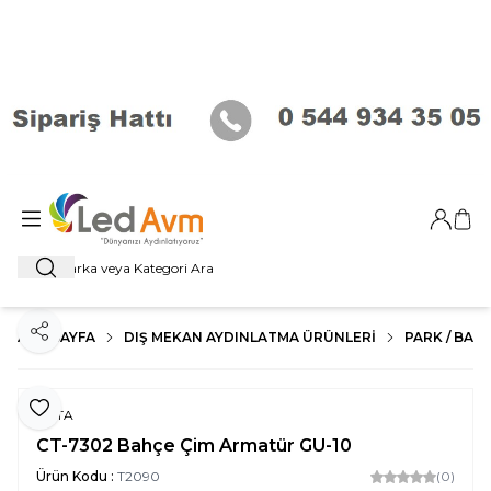
Giriş Ya
Sep
Ara
ANA SAYFA
DIŞ MEKAN AYDINLATMA ÜRÜNLERI
PARK / BAHÇ
Paylaş
Favoriye Ekle
CATA
CT-7302 Bahçe Çim Armatür GU-10
Ürün Kodu :
T2090
(0)