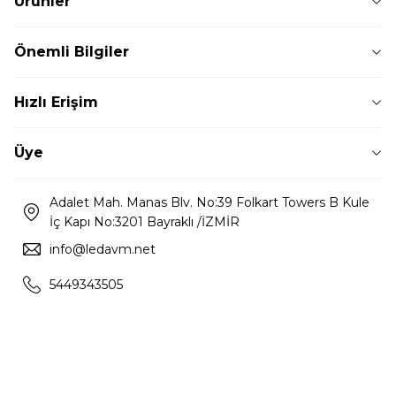
Ürünler
Önemli Bilgiler
Hızlı Erişim
Üye
Adalet Mah. Manas Blv. No:39 Folkart Towers B Kule
İç Kapı No:3201 Bayraklı /İZMİR
info@ledavm.net
5449343505