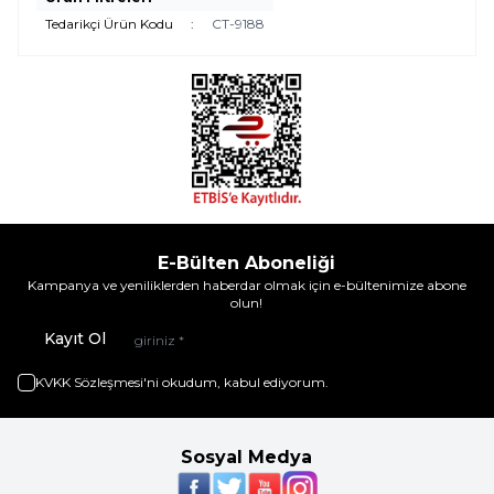
Tedarikçi Ürün Kodu
:
CT-9188
E-Bülten Aboneliği
Kampanya ve yeniliklerden haberdar olmak için e-bültenimize abone
olun!
Kayıt Ol
KVKK Sözleşmesi'ni
okudum, kabul ediyorum.
Sosyal Medya