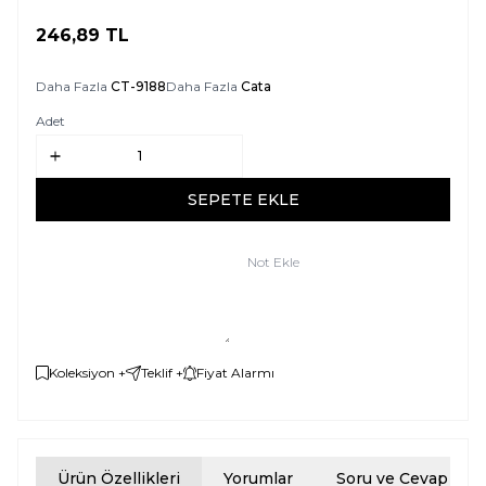
246,89
TL
SEPETE EKLE
Daha Fazla
CT-9188
Daha Fazla
Cata
Adet
SEPETE EKLE
Not Ekle
Koleksiyon +
Teklif +
Fiyat Alarmı
Ürün Özellikleri
Yorumlar
Soru ve Cevap