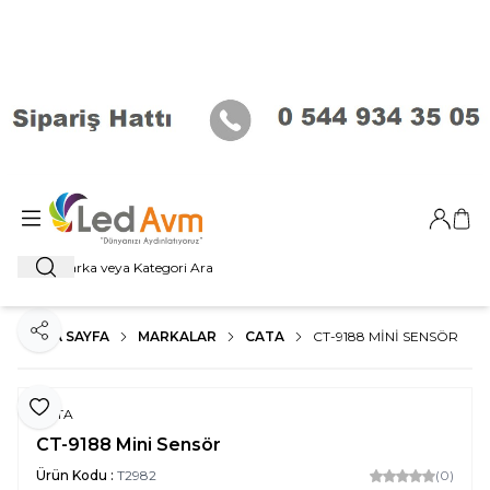
Giriş Ya
Sep
Ara
ANA SAYFA
MARKALAR
CATA
CT-9188 MINI SENSÖR
Paylaş
Favoriye Ekle
CATA
CT-9188 Mini Sensör
Ürün Kodu :
T2982
(0)