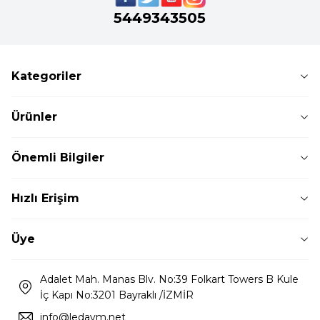
5449343505
Kategoriler
Ürünler
Önemli Bilgiler
Hızlı Erişim
Üye
Adalet Mah. Manas Blv. No:39 Folkart Towers B Kule
İç Kapı No:3201 Bayraklı /İZMİR
info@ledavm.net