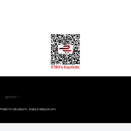
mesi'ni
okudum, kabul ediyorum.