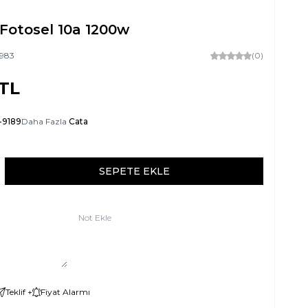
Fotosel 10a 1200w
983
(0)
TL
-9189
Daha Fazla
Cata
SEPETE EKLE
Not Ekle
Teklif +
Fiyat Alarmı