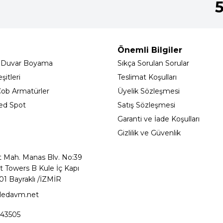
Önemli Bilgiler
 Duvar Boyama
Sıkça Sorulan Sorular
itleri
Teslimat Koşulları
ob Armatürler
Üyelik Sözleşmesi
ed Spot
Satış Sözleşmesi
Garanti ve İade Koşulları
Gizlilik ve Güvenlik
t Mah. Manas Blv. No:39
t Towers B Kule İç Kapı
01 Bayraklı /İZMİR
ledavm.net
43505