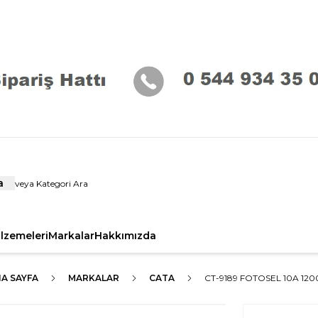
a
alzemeleri
Markalar
Hakkımızda
A SAYFA
MARKALAR
CATA
CT-9189 FOTOSEL 10A 12