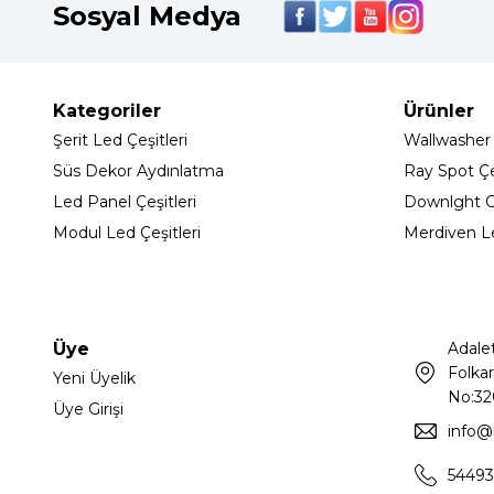
Sosyal Medya
Kategoriler
Ürünler
Şerit Led Çeşitleri
Wallwasher
Süs Dekor Aydınlatma
Ray Spot Çeş
Led Panel Çeşitleri
Downlght C
Modul Led Çeşitleri
Merdiven L
Üye
Adale
Folkar
Yeni Üyelik
No:32
Üye Girişi
info@
54493