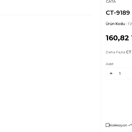
CATA
CT-9189 
Ürün Kodu :
T2
160,82
Daha Fazla
CT
Adet
Koleksiyon +