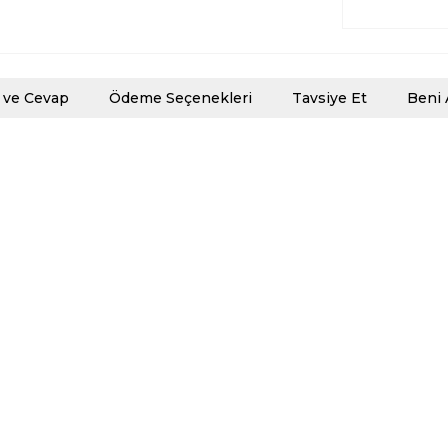
 ve Cevap
Ödeme Seçenekleri
Tavsiye Et
Beni 