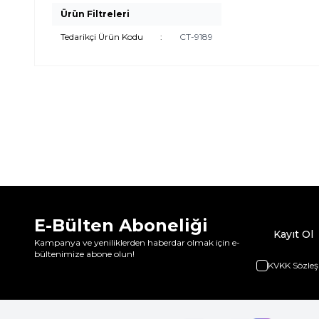
Ürün Filtreleri
Tedarikçi Ürün Kodu
:
CT-9189
E-Bülten Aboneliği
Kayıt Ol
Kampanya ve yeniliklerden haberdar olmak için e-
bültenimize abone olun!
KVKK Sözleş