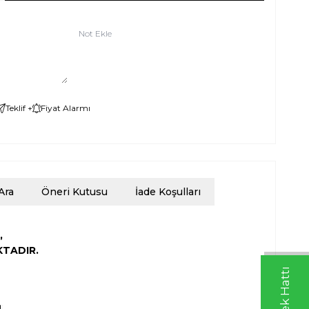
Not Ekle
Teklif +
Fiyat Alarmı
Ara
Öneri Kutusu
İade Koşulları
,
KTADIR.