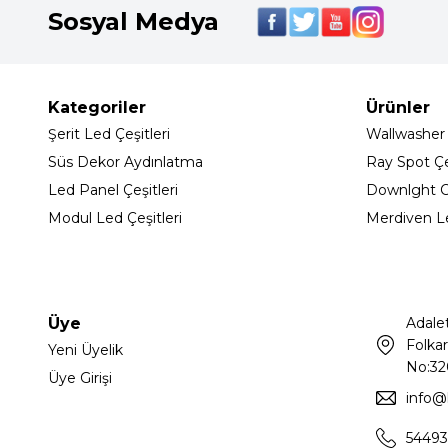
Sosyal Medya
Kategoriler
Ürünler
Şerit Led Çeşitleri
Wallwasher
Süs Dekor Aydınlatma
Ray Spot Çeş
Led Panel Çeşitleri
Downlght C
Modul Led Çeşitleri
Merdiven L
Üye
Adale
Folkar
Yeni Üyelik
No:32
Üye Girişi
info@
54493