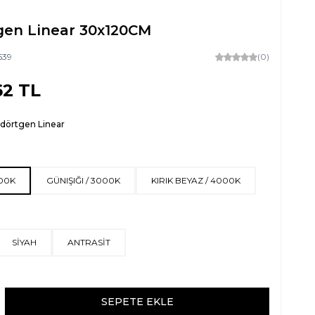
gen Linear 30x120CM
639
(0)
62
TL
dörtgen Linear
500K
GÜNIŞIĞI / 3000K
KIRIK BEYAZ / 4000K
SİYAH
ANTRASİT
SEPETE EKLE