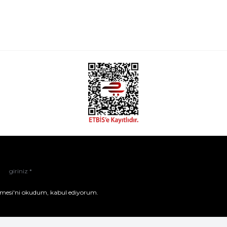
mesi'ni
okudum, kabul ediyorum.