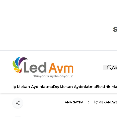
Ar
İç Mekan Aydınlatma
Dış Mekan Aydınlatma
Elektrik M
ANA SAYFA
İÇ MEKAN AY
Paylaş