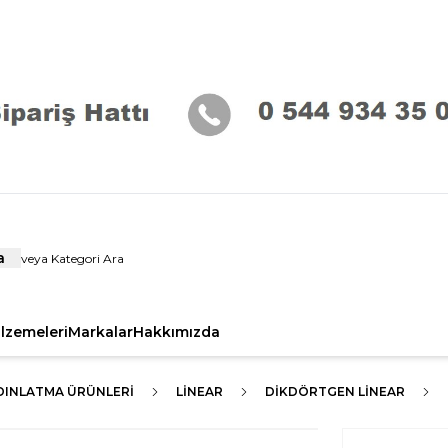
a
alzemeleri
Markalar
Hakkımızda
DINLATMA ÜRÜNLERI
LİNEAR
DIKDÖRTGEN LINEAR