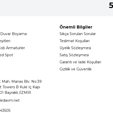
Önemli Bilgiler
 Duvar Boyama
Sıkça Sorulan Sorular
itleri
Teslimat Koşulları
ob Armatürler
Üyelik Sözleşmesi
ed Spot
Satış Sözleşmesi
Garanti ve İade Koşulları
Gizlilik ve Güvenlik
t Mah. Manas Blv. No:39
t Towers B Kule İç Kapı
01 Bayraklı /İZMİR
ledavm.net
43505