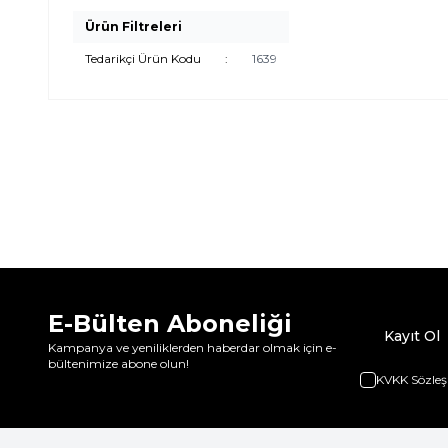
Ürün Filtreleri
Tedarikçi Ürün Kodu
:
1639
E-Bülten Aboneliği
Kayıt Ol
Kampanya ve yeniliklerden haberdar olmak için e-
bültenimize abone olun!
KVKK Sözleş