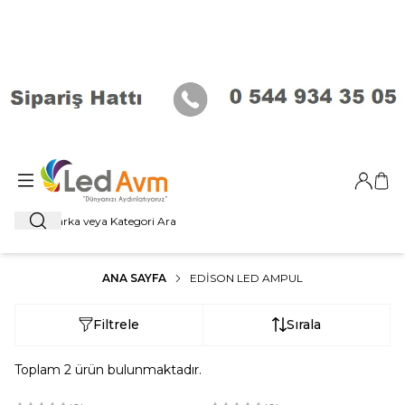
Giriş Ya
Sep
Ara
ANA SAYFA
EDISON LED AMPUL
Filtrele
Sırala
Toplam
2
ürün bulunmaktadır.