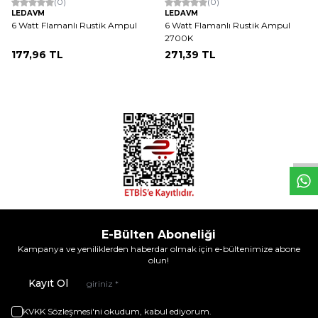
(0)
(0)
LEDAVM
LEDAVM
6 Watt Flamanlı Rustik Ampul
6 Watt Flamanlı Rustik Ampul
2700K
177,96
TL
271,39
TL
W
h
t
s
a
p
p
D
e
s
e
H
a
t
t
E-Bülten Aboneliği
Kampanya ve yeniliklerden haberdar olmak için e-bültenimize abone
olun!
Kayıt Ol
KVKK Sözleşmesi'ni
okudum, kabul ediyorum.