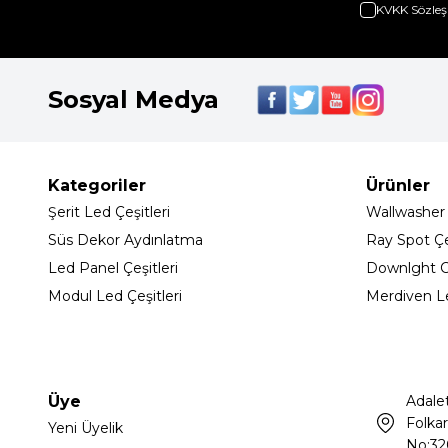
KVKK Sözleş
Sosyal Medya
Kategoriler
Ürünler
Şerit Led Çeşitleri
Wallwasher
Süs Dekor Aydınlatma
Ray Spot Çeş
Led Panel Çeşitleri
Downlght C
Modul Led Çeşitleri
Merdiven L
Üye
Adale
Folkar
Yeni Üyelik
No:32