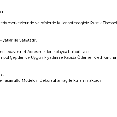
rı
ışveriş merkezlerinde ve ofislerde kullanabileceğiniz Rustik Flamanl
atları ile Satıştadır.
ını Ledavm.net Adresimizden kolayca bulabilirsiniz.
pul Çeşitleri ve Uygun Fiyatları ile Kapıda Ödeme, Kredi kartına 9 
niz.
 Tasarruflu Modeldir. Dekoratif amaç ile kullanılmaktadır.