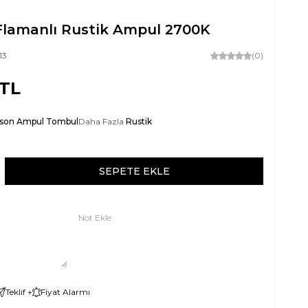
Flamanlı Rustik Ampul 2700K
13
(0)
TL
ison Ampul Tombul
Daha Fazla
Rustik
SEPETE EKLE
Not Ekle
Teklif +
Fiyat Alarmı