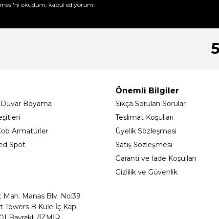
mesi'ni
okudum, kabul ediyorum.
Önemli Bilgiler
 Duvar Boyama
Sıkça Sorulan Sorular
itleri
Teslimat Koşulları
ob Armatürler
Üyelik Sözleşmesi
ed Spot
Satış Sözleşmesi
Garanti ve İade Koşulları
Gizlilik ve Güvenlik
t Mah. Manas Blv. No:39
t Towers B Kule İç Kapı
01 Bayraklı /İZMİR