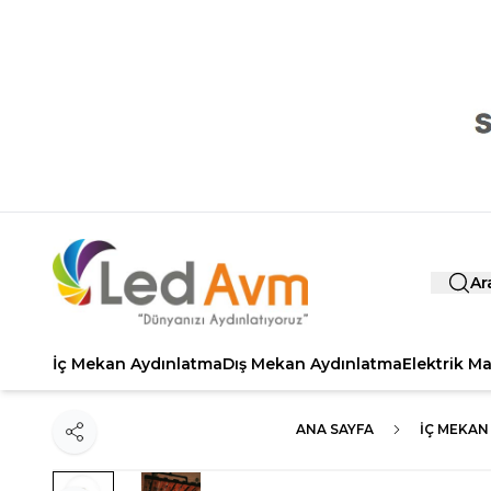
Ar
İç Mekan Aydınlatma
Dış Mekan Aydınlatma
Elektrik M
ANA SAYFA
İÇ MEKAN
Paylaş