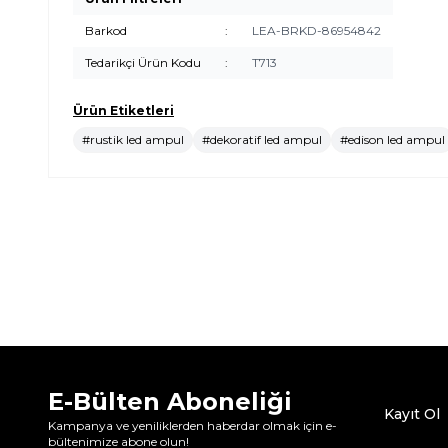
Barkod
:
LEA-BRKD-86954842
Tedarikçi Ürün Kodu
:
T713
Ürün Etiketleri
#rustik led ampul
#dekoratif led ampul
#edison led ampul
E-Bülten Aboneliği
Kayıt Ol
Kampanya ve yeniliklerden haberdar olmak için e-
bültenimize abone olun!