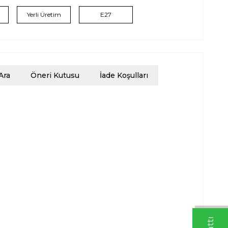
Yerli Üretim
E27
Ara
Öneri Kutusu
İade Koşulları