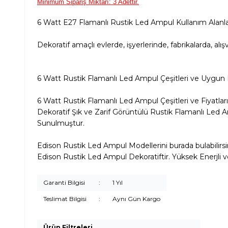
Minimum Sipariş Miktarı: 3 Adettir.
6 Watt E27 Flamanlı Rustik Led Ampul Kullanım Alanla
Dekoratif amaçlı evlerde, işyerlerinde, fabrikalarda, al
6 Watt Rustik Flamanlı Led Ampul Çeşitleri ve Uygun Fiy
6 Watt Rustik Flamanlı Led Ampul Çeşitleri ve Fiyatlar
Dekoratif Şık ve Zarif Görüntülü Rustik Flamanlı Led Am
Sunulmuştur.
Edison Rustik Led Ampul Modellerini burada bulabilirsi
Edison Rustik Led Ampul Dekoratiftir. Yüksek Enerjli ve
Garanti Bilgisi
:
1 Yıl
Teslimat Bilgisi
:
Aynı Gün Kargo
Ürün Filtreleri