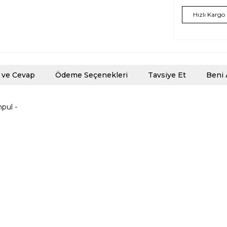
Hızlı Kargo
 ve Cevap
Ödeme Seçenekleri
Tavsiye Et
Beni 
pul -