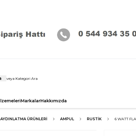
a
alzemeleri
Markalar
Hakkımızda
 AYDINLATMA ÜRÜNLERI
AMPUL
RUSTIK
6 WATT FL