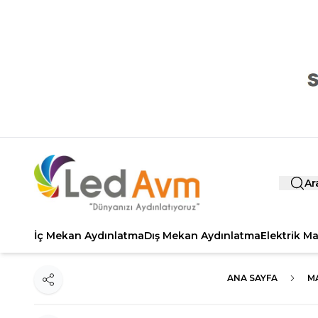
Ar
İç Mekan Aydınlatma
Dış Mekan Aydınlatma
Elektrik M
ANA SAYFA
M
Paylaş