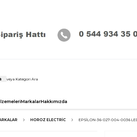
a
alzemeleri
Markalar
Hakkımızda
ARKALAR
HOROZ ELECTRIC
EPSİLON-36-027-004-0036 L