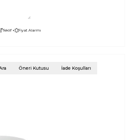
Teklif +
Fiyat Alarmı
Ara
Öneri Kutusu
İade Koşulları