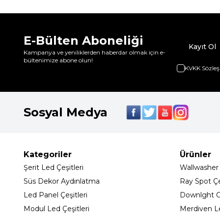
E-Bülten Aboneliği
Kayıt Ol
Kampanya ve yeniliklerden haberdar olmak için e-
bültenimize abone olun!
KVKK Sözleş
Sosyal Medya
Kategoriler
Ürünler
Şerit Led Çeşitleri
Wallwasher
Süs Dekor Aydınlatma
Ray Spot Çeş
Led Panel Çeşitleri
Downlght C
Modul Led Çeşitleri
Merdiven L