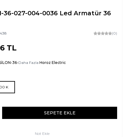
-36-027-004-0036 Led Armatür 36
438
(0)
86
TL
SİLON-36-
Daha Fazla
Horoz Electric
400 K
SEPETE EKLE
Not Ekle