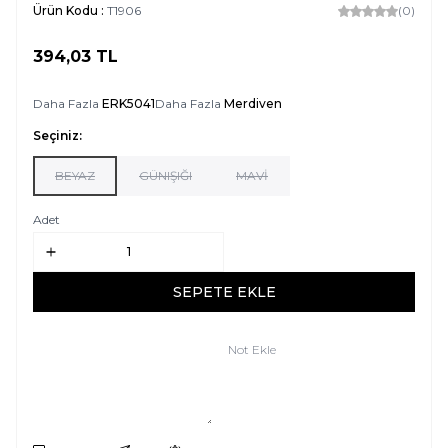
Ürün Kodu :
T1906
(0)
394,03
TL
SEPETE EKLE
Daha Fazla
ERK5041
Daha Fazla
Merdiven
Seçiniz:
BEYAZ
GÜNIŞIĞI
MAVİ
Adet
SEPETE EKLE
Not Ekle