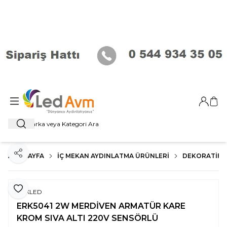
Giriş Ya
Sep
Ara
ANA SAYFA
İÇ MEKAN AYDINLATMA ÜRÜNLERI
DEKORATİF 
Paylaş
Favoriye Ekle
ERKLED
ERK5041 2W MERDİVEN ARMATÜR KARE
KROM SIVA ALTI 220V SENSÖRLÜ