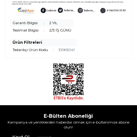
Garanti Bilgisi
:
2 YIL
Teslimat Bilgisi
:
2/3 İŞ GÜNÜ
Ürün Filtreleri
Tedarikçi Ürün Kodu
:
ERK5041
E-Bülten Aboneliği
Kampanya ve yeniliklerden haberdar olmak için e-bültenimize abone
olun!
Kayıt Ol