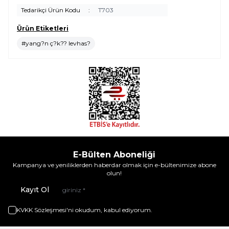
Tedarikçi Ürün Kodu
:
T703
Ürün Etiketleri
#yang?n ç?k?? levhas?
E-Bülten Aboneliği
Kampanya ve yeniliklerden haberdar olmak için e-bültenimize abone
olun!
Kayıt Ol
KVKK Sözleşmesi'ni
okudum, kabul ediyorum.