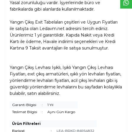
Yasal zorunluluğu vardır. İşyerlerinde büro ve
fabrikalarda gibi alanlarda kullanılmaktadır.
Yangın Çıkış Exit Tabelaları çeşitleri ve Uygun Fiyatları
ile satışta olan Ledavm.net adresini tercih ediniz.
Ürünlerimiz 1 yıl garantilidir. Kapıda Nakit veya Kredi
Kartı ile ödeme, Havale indirimi seçenekleri ve Kredi
Kartına 9 Taksit avantajları ile satışa sunulmuştur.
Yangın Çıkış Levhası Işıklı, Işıklı Yangın Çıkış Levhası
Fiyatları, exıt çıkış armatürleri, ışıklı yön levhaları fiyatları,
yönlendirme levhaları fiyatları, acil çıkış levhaları gibi iş
güvenliği yönlendirme levhalarını bu sayfadan kolaylıkla
bulabilir, satın alabilirsiniz.
Garanti Bilgisi
:
1 Yıl
Teslimat Bilgisi
:
Aynı Gün Kargo
Ürün Filtreleri
Barkod
:
LEA-BRKD-86954832