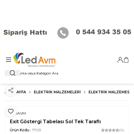
Giriş Ya
Sep
Ara
ANA SAYFA
ELEKTRIK MALZEMELERI
ELEKTRIK MALZEMESI
Paylaş
Favoriye Ekle
LEDAVM
Exit Göstergi Tabelası Sol Tek Taraflı
Ürün Kodu :
T703
(0)