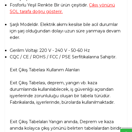
Fosforlu Yeşil Renkte Bir ürün çeşitidir.
Çıkış yönünü
SOL tarafa doğru gösterir.
Şarjlı Modeldir. Elektrik akımı kesilse bile acil durumlar
için şarj olduğundan dolayı uzun süre yanmaya devam
eder.
Gerilim Voltajı: 220 V - 240 V - 50-60 Hz
CQC / CE / ROHS / FCC / PSE Serfitikalarına Sahiptir.
Exit Çıkış Tabelası Kullanım Alanları
Exit Çıkış Tabelası, deprem, yangın vb. kaza
durumlarında kullanılabilecek, iş güvenliği açısından
işyerlerinde zorunluluğu oluşan bir tabela türüdür.
Fabrikalarda, işyerlerinde, bürolarda kullanılmaktadır.
W
h
t
s
a
p
p
D
e
s
e
H
a
t
t
Exit Çıkış Tabelaları Yangın anında, Deprem ve kaza
anında kolayca çıkış yönünü belirten tabelalardan biridir.