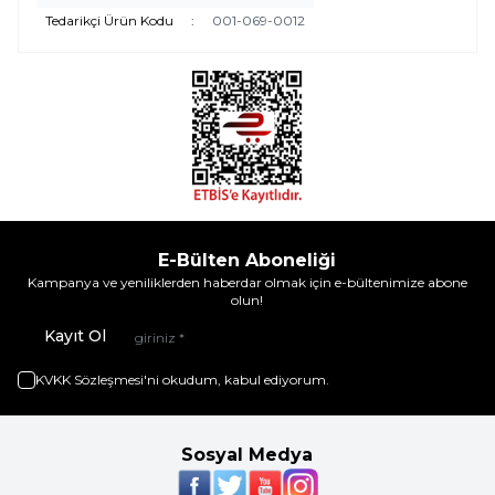
Tedarikçi Ürün Kodu
:
001-069-0012
E-Bülten Aboneliği
Kampanya ve yeniliklerden haberdar olmak için e-bültenimize abone
olun!
Kayıt Ol
KVKK Sözleşmesi'ni
okudum, kabul ediyorum.
Sosyal Medya