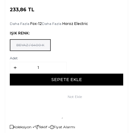
233,86
TL
SEPETE EKLE
Daha Fazla
Fox-12
Daha Fazla
Horoz Electric
IŞIK RENK:
BEYAZ / 6400 K
Adet
SEPETE EKLE
Not Ekle
Koleksiyon +
Teklif +
Fiyat Alarmı