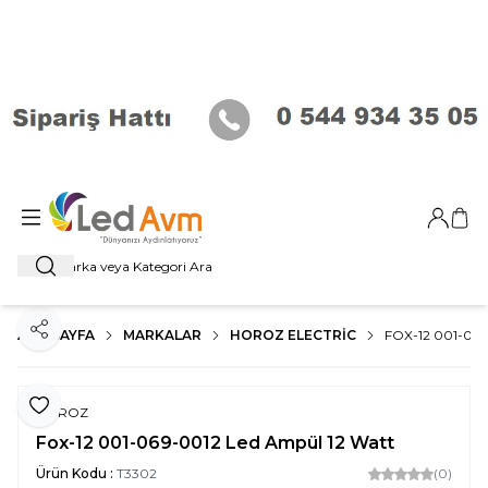
Giriş Ya
Sep
Ara
ANA SAYFA
MARKALAR
HOROZ ELECTRIC
FOX-12 001-06
Paylaş
Favoriye Ekle
HOROZ
Fox-12 001-069-0012 Led Ampül 12 Watt
Ürün Kodu :
T3302
(0)