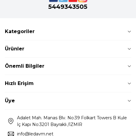
5449343505
Kategoriler
Ürünler
Önemli Bilgiler
Hızlı Erişim
Üye
Adalet Mah. Manas Blv. No:39 Folkart Towers B Kule
İç Kapı No:3201 Bayraklı /İZMİR
info@ledavm.net