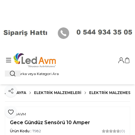
Giriş Ya
Sep
Ara
ANA SAYFA
ELEKTRIK MALZEMELERI
ELEKTRIK MALZEMESI
Paylaş
Favoriye Ekle
LEDAVM
Gece Gündüz Sensörü 10 Amper
Ürün Kodu :
T982
(0)