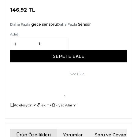
146,92
TL
SEPETE EKLE
Daha Fazla
gece sensörü
Daha Fazla
Sensör
Adet
SEPETE EKLE
Not Ekle
Koleksiyon +
Teklif +
Fiyat Alarmı
Ürün Özellikleri
Yorumlar
Soru ve Cevap