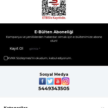
E-Bülten Aboneliği
Kampanya ve yeniliklerden haberdar olmak için e-bültenimize abone
olun!
Kayıt Ol
KVKK Sözleşmesi'ni
okudum, kabul ediyorum.
Sosyal Medya
5449343505