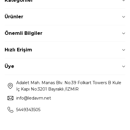
Kategoriler
Ürünler
Önemli Bilgiler
Hızlı Erişim
Üye
Adalet Mah. Manas Blv. No:39 Folkart Towers B Kule
İç Kapı No:3201 Bayraklı /İZMİR
info@ledavm.net
5449343505