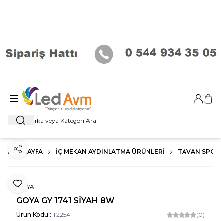
Giriş Ya
Sep
Ara
ANA SAYFA
İÇ MEKAN AYDINLATMA ÜRÜNLERI
TAVAN SPOT
Paylaş
Favoriye Ekle
GOYA
GOYA GY 1741 SİYAH 8W
Ürün Kodu :
T2254
(0)