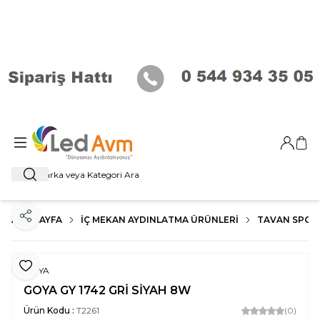
Giriş Ya
Sep
Ara
ANA SAYFA
İÇ MEKAN AYDINLATMA ÜRÜNLERI
TAVAN SPOT
Paylaş
Favoriye Ekle
GOYA
GOYA GY 1742 GRİ SİYAH 8W
Ürün Kodu :
T2261
(0)