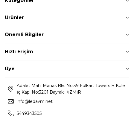
Kategoriler
Ürünler
Önemli Bilgiler
Hızlı Erişim
Üye
Adalet Mah. Manas Blv. No:39 Folkart Towers B Kule
İç Kapı No:3201 Bayraklı /İZMİR
info@ledavm.net
5449343505