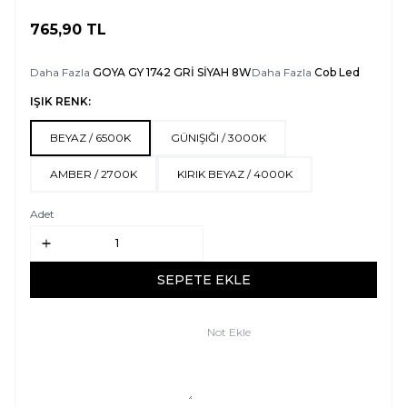
765,90
TL
SEPETE EKLE
Daha Fazla
GOYA GY 1742 GRİ SİYAH 8W
Daha Fazla
Cob Led
IŞIK RENK:
BEYAZ / 6500K
GÜNIŞIĞI / 3000K
AMBER / 2700K
KIRIK BEYAZ / 4000K
Adet
SEPETE EKLE
Not Ekle