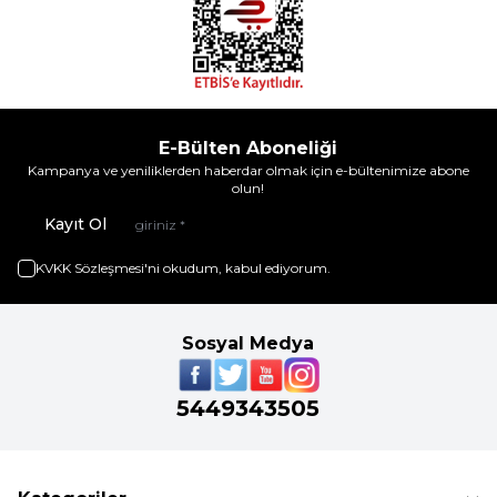
E-Bülten Aboneliği
Kampanya ve yeniliklerden haberdar olmak için e-bültenimize abone
olun!
Kayıt Ol
KVKK Sözleşmesi'ni
okudum, kabul ediyorum.
Sosyal Medya
5449343505