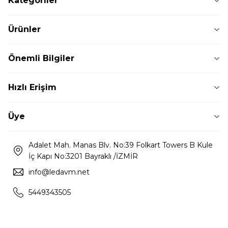
Kategoriler
Ürünler
Önemli Bilgiler
Hızlı Erişim
Üye
Adalet Mah. Manas Blv. No:39 Folkart Towers B Kule
İç Kapı No:3201 Bayraklı /İZMİR
info@ledavm.net
5449343505