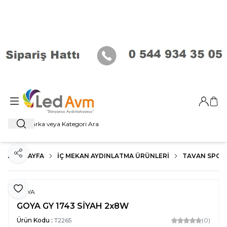
Giriş Ya
Sep
Ara
ANA SAYFA
İÇ MEKAN AYDINLATMA ÜRÜNLERI
TAVAN SPOT
Paylaş
Favoriye Ekle
GOYA
GOYA GY 1743 SİYAH 2x8W
Ürün Kodu :
T2265
(0)