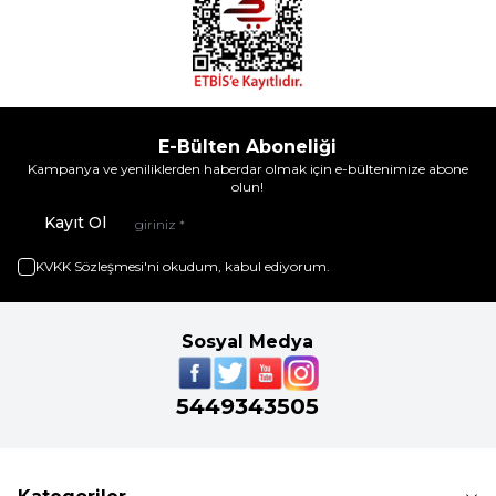
E-Bülten Aboneliği
Kampanya ve yeniliklerden haberdar olmak için e-bültenimize abone
olun!
Kayıt Ol
KVKK Sözleşmesi'ni
okudum, kabul ediyorum.
Sosyal Medya
5449343505