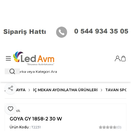
Giriş Ya
Sep
Ara
ANA SAYFA
İÇ MEKAN AYDINLATMA ÜRÜNLERI
TAVAN SPOT
Paylaş
Favoriye Ekle
GOYA
GOYA GY 1858-2 30 W
Ürün Kodu :
T2231
(0)