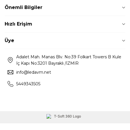
Önemli Bilgiler
Hızlı Erişim
Üye
Adalet Mah. Manas Blv. No:39 Folkart Towers B Kule
İç Kapı No:3201 Bayraklı /İZMİR
info@ledavm.net
5449343505