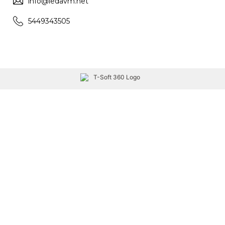
info@ledavm.net
5449343505