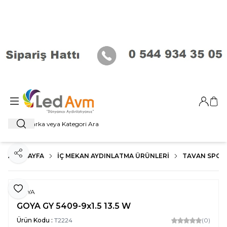
Giriş Ya
Sep
Ara
ANA SAYFA
İÇ MEKAN AYDINLATMA ÜRÜNLERI
TAVAN SPOT
Paylaş
Favoriye Ekle
GOYA
GOYA GY 5409-9x1.5 13.5 W
Ürün Kodu :
T2224
(0)