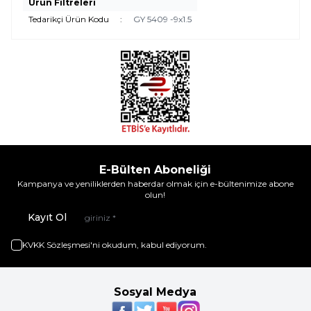
Ürün Filtreleri
Tedarikçi Ürün Kodu
:
GY 5409 -9x1.5
E-Bülten Aboneliği
Kampanya ve yeniliklerden haberdar olmak için e-bültenimize abone
olun!
Kayıt Ol
KVKK Sözleşmesi'ni
okudum, kabul ediyorum.
Sosyal Medya