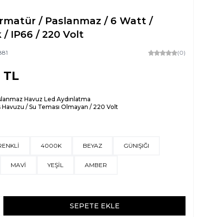
rmatür / Paslanmaz / 6 Watt /
 / IP66 / 220 Volt
881
(0)
TL
slanmaz Havuz Led Aydınlatma
 Havuzu / Su Teması Olmayan / 220 Volt
RENKLİ
4000K
BEYAZ
GÜNIŞIĞI
MAVİ
YEŞİL
AMBER
SEPETE EKLE