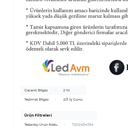
Garanti Bilgisi
:
2 Yıl
Teslimat Bilgisi
:
2/3 İş Günü
Ürün Filtreleri
Tedarikçi Ürün Kodu
:
T202434234