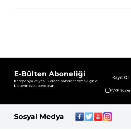
E-Bülten Aboneliği
Kayıt Ol
Kampanya ve yeniliklerden haberdar olmak için e-
bültenimize abone olun!
KVKK Sözleş
Sosyal Medya