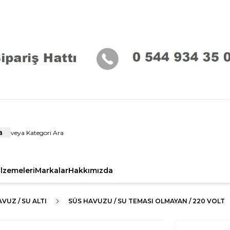
a
alzemeleri
Markalar
Hakkımızda
VUZ / SU ALTI
SÜS HAVUZU / SU TEMASI OLMAYAN / 220 VOLT