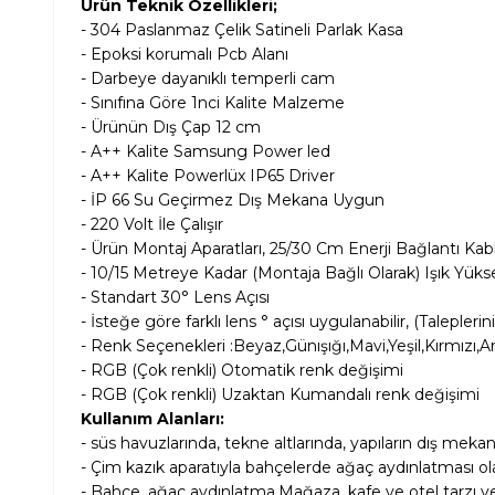
Ürün Teknik Özellikleri;
-
304
Paslanmaz Çelik Satineli Parlak
Kasa
- Epoksi korumalı Pcb Alanı
- Darbeye dayanıklı temperli cam
- Sınıfına Göre 1nci Kalite Malzeme
- Ürünün Dış Çap 12
cm
- A++ Kalite Samsung Power led
- A++ Kalite Powerlüx IP65 Driver
- İP 66 Su Geçirmez Dış Mekana Uygun
- 220 Volt İle Çalışır
- Ürün Montaj Aparatları, 25/30 Cm Enerji Bağlantı Kablo
- 10/15 Metreye Kadar (Montaja Bağlı Olarak) Işık Yük
- Standart 30° Lens Açısı
- İsteğe göre farklı lens ° açısı uygulanabilir, (Taleplerin
- Renk Seçenekleri :Beyaz,Günışığı,Mavi,Yeşil,Kırmı
- RGB (Çok renkli) Otomatik renk değişimi
-
RGB (Çok renkli) Uzaktan Kumandalı renk değişimi
Kullanım Alanları:
-
süs havuzlarında, tekne altlarında, yapıların dış mekan
- Çim kazık aparatıyla bahçelerde ağaç aydınlatması ol
- Bahçe, ağaç aydınlatma,Mağaza, kafe ve otel tarzı ye