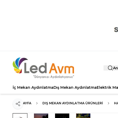
Ar
İç Mekan Aydınlatma
Dış Mekan Aydınlatma
Elektrik M
ANA SAYFA
DIŞ MEKAN AYDINLATMA ÜRÜNLERI
HA
Paylaş