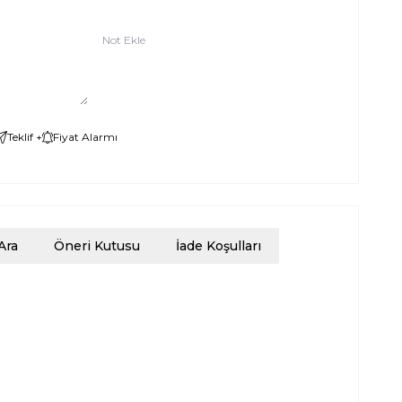
Not Ekle
Teklif +
Fiyat Alarmı
Ara
Öneri Kutusu
İade Koşulları