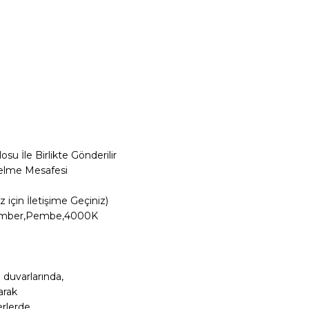
su İle Birlikte Gönderilir
selme Mesafesi
iz için İletişime Geçiniz)
zı,Amber,Pembe,4000K
 duvarlarında,
arak
rlerde,