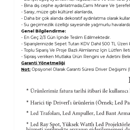
- Bina dış cephe aydınlatmada,Cami Minare Ve Şerefel
- Saray, müze gibi kültürel alanlarda,
- Daha bir çok alanda dekoratif aydınlatma olarak kulla
-
Su geçirmezlik özelliği
sayesinde yağmurlu havalarda da
Genel Bilgilendirme:
- En Geç 2/3 Gün İçinde Teslim Edilmektedir.
- Siparişlerinizde Sepet Tutarı KDV Dahil
500 TL Üzeri 
- Toplu Sipariş Ve Proje Bazlı Alımlarınız İçin Lütfen İle
- Sipraiş verirken Mutlaka Ürün Rengini ve Adetini Belir
Garanti Yönetmeliği
Not:
Opsiyonel Olarak Garanti Süresi Driver Değişimi (Me