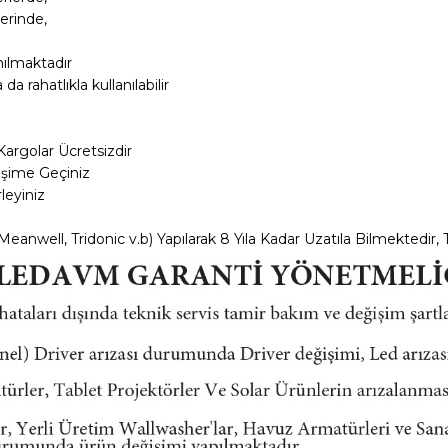
erinde,
nılmaktadır
 rahatlıkla kullanılabilir
Kargolar
Ücretsizdir
tişime Geçiniz
leyiniz
anwell, Tridonic v.b) Yapılarak 8 Yıla Kadar Uzatıla Bilmektedir, T