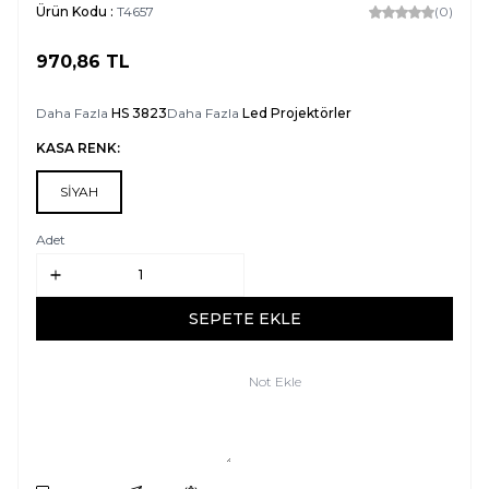
Ürün Kodu :
T4657
(0)
970,86
TL
SEPETE EKLE
Daha Fazla
HS 3823
Daha Fazla
Led Projektörler
KASA RENK:
SİYAH
Adet
SEPETE EKLE
Not Ekle