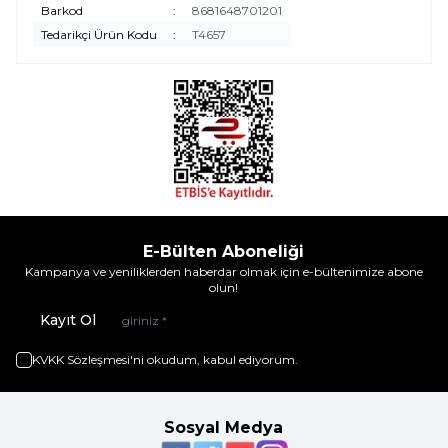
Barkod
:
8681648701201
Tedarikçi Ürün Kodu
:
T4657
E-Bülten Aboneliği
Kampanya ve yeniliklerden haberdar olmak için e-bültenimize abone
olun!
Kayıt Ol
KVKK Sözleşmesi'ni
okudum, kabul ediyorum.
Sosyal Medya