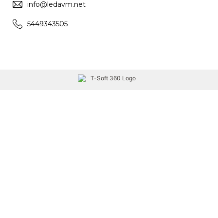
info@ledavm.net
5449343505