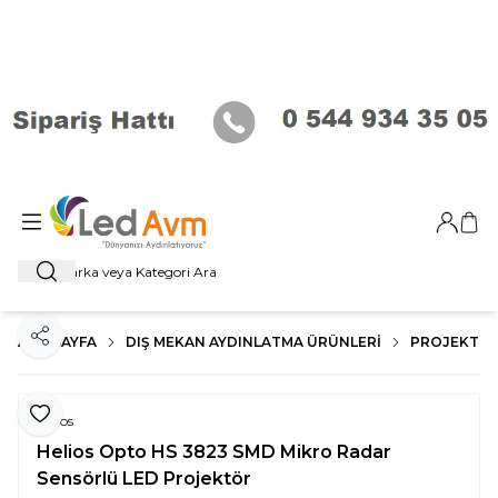
Giriş Ya
Sep
Ara
ANA SAYFA
DIŞ MEKAN AYDINLATMA ÜRÜNLERI
PROJEKTÖR
Paylaş
Favoriye Ekle
Helios
Helios Opto HS 3823 SMD Mikro Radar
Sensörlü LED Projektör