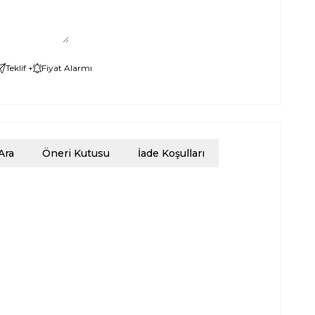
Teklif +
Fiyat Alarmı
Ara
Öneri Kutusu
İade Koşulları