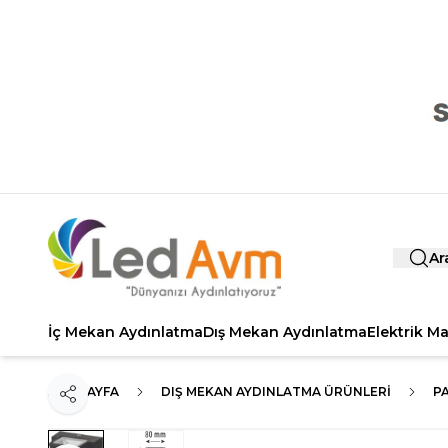
Ar
İç Mekan Aydınlatma
Dış Mekan Aydınlatma
Elektrik M
ANA SAYFA
DIŞ MEKAN AYDINLATMA ÜRÜNLERI
PA
Paylaş