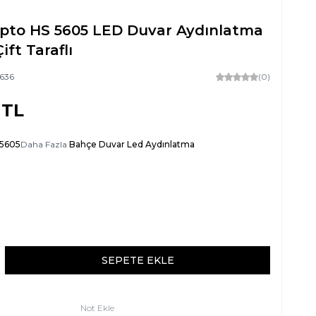
Opto HS 5605 LED Duvar Aydınlatma
ift Taraflı
636
(0)
TL
 5605
Daha Fazla
Bahçe Duvar Led Aydınlatma
SEPETE EKLE
Not Ekle