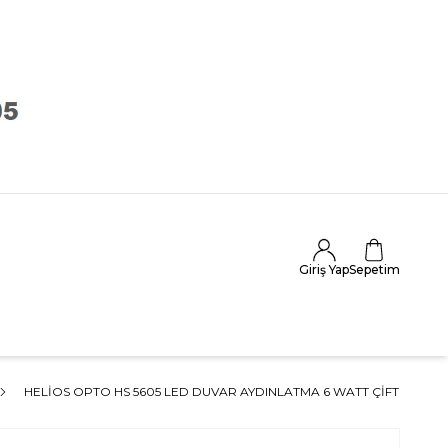
Giriş Yap
Sepetim
HELIOS OPTO HS 5605 LED DUVAR AYDINLATMA 6 WATT ÇIFT TARAFL