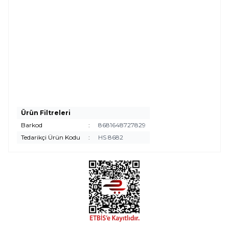
sıcaklığı ile 
doğal beyaz 
ışık sunar. 
IP20 
koruma 
sınıfı, iç 
mekan 
kullanımına 
Ürün Filtreleri
uygun 
Barkod
:
8681648727829
olduğunu 
Tedarikçi Ürün Kodu
:
HS 8682
gösterir. Şık 
tasarımı ile 
oturma 
odası, 
yemek odası 
ve ofis gibi 