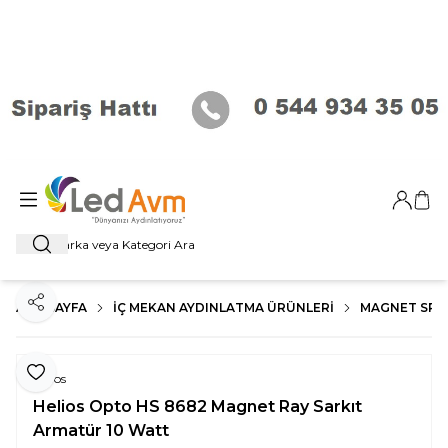
Giriş Ya
Sep
Ara
ANA SAYFA
İÇ MEKAN AYDINLATMA ÜRÜNLERI
MAGNET SP
Paylaş
Favoriye Ekle
Helios
Helios Opto HS 8682 Magnet Ray Sarkıt
Armatür 10 Watt