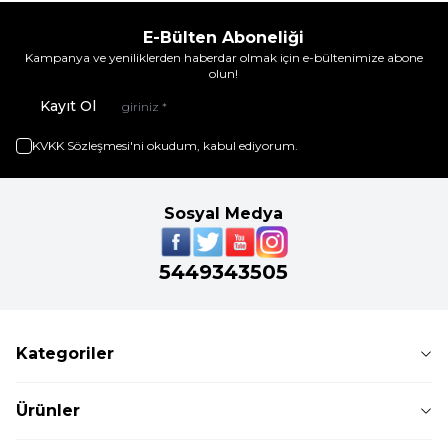
alanlar için 
mükemmel 
E-Bülten Aboneliği
Kampanya ve yeniliklerden haberdar olmak için e-bültenimize abone
bir tercihtir.
olun!
Kayıt Ol
KVKK Sözleşmesi'ni
okudum, kabul ediyorum.
Sosyal Medya
5449343505
Kategoriler
Ürünler