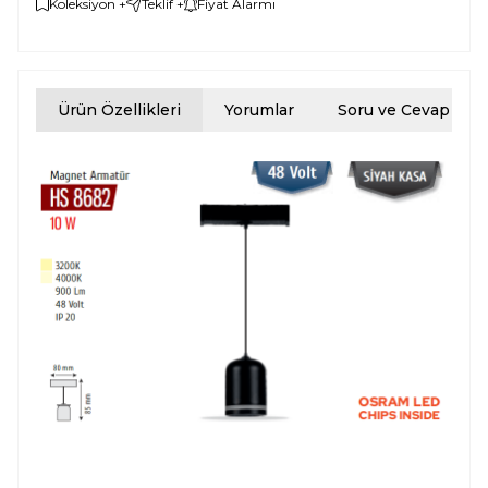
Koleksiyon +
Teklif +
Fiyat Alarmı
Helios Opto 
HS 8682 
Magnet Ray 
Ürün Özellikleri
Yorumlar
Soru ve Cevap
Sarkıt 
Armatür, 48 
Volt ve 10W 
gücüyle 
etkili ve 
enerji 
verimli 
aydınlatma 
sağlar. 1.000 
Lumen ışık 
çıkışı ve 
4000K renk 