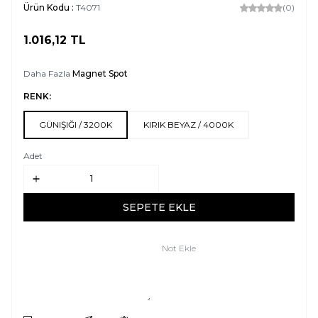
Ürün Kodu :
T4071
(0)
1.016,12
TL
SEPETE EKLE
Daha Fazla
Magnet Spot
RENK:
GÜNIŞIĞI / 3200K
KIRIK BEYAZ / 4000K
Adet
SEPETE EKLE
Not Ekle