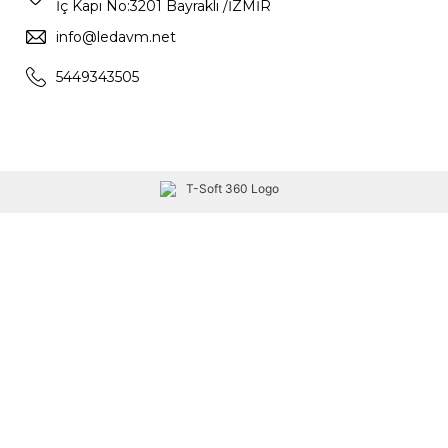
İç Kapı No:3201 Bayraklı /İZMİR
info@ledavm.net
5449343505