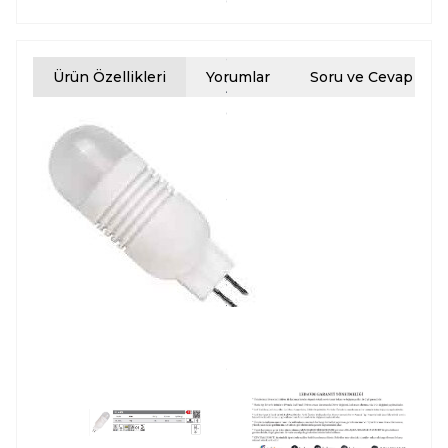
o
l
a
Ürün Özellikleri
Yorumlar
Soru ve Cevap
y 
o
l
m
a
m
ı
ş
t
ı
.