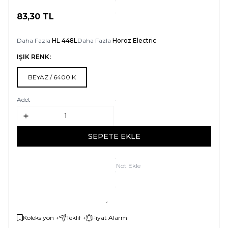
e
t
83,30
TL
SEPETE EKLE
m
Daha Fazla
HL 448L
Daha Fazla
Horoz Electric
e
k 
IŞIK RENK:
h
BEYAZ / 6400 K
i
ç 
Adet
b
u 
SEPETE EKLE
k
a
Not Ekle
d
a
r 
k
Koleksiyon +
Teklif +
Fiyat Alarmı