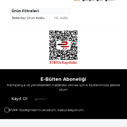
Ürün Filtreleri
Tedarikçi Ürün Kodu
:
HL 448L
E-Bülten Aboneliği
Kampanya ve yeniliklerden haberdar olmak için e-bültenimize abone
olun!
Kayıt Ol
KVKK Sözleşmesi'ni
okudum, kabul ediyorum.