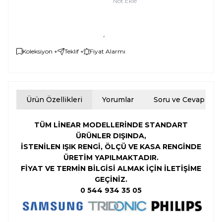
Not Ekle
Koleksiyon +
Teklif +
Fiyat Alarmı
Ürün Özellikleri
Yorumlar
Soru ve Cevap
TÜM LİNEAR MODELLERİNDE STANDART
ÜRÜNLER DIŞINDA,
İSTENİLEN
IŞIK RENGİ,
ÖLÇÜ VE KASA RENGİNDE
ÜRETİM YAPILMAKTADIR.
FİYAT VE TERMİN BİLGİSİ ALMAK İÇİN İLETİŞİME
GEÇİNİZ.
0 544 934 35 05