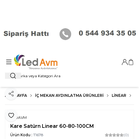
Giriş Ya
Sep
Ara
ANA SAYFA
İÇ MEKAN AYDINLATMA ÜRÜNLERI
LİNEAR
S
Paylaş
Favoriye Ekle
LEDAVM
Kare Satürn Linear 60-80-100CM
Ürün Kodu :
T1678
(0)