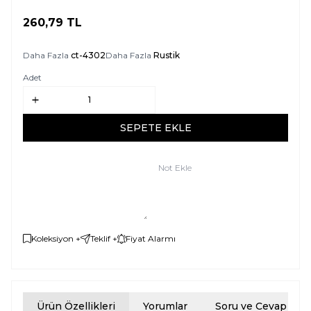
260,79
TL
SEPETE EKLE
Daha Fazla
ct-4302
Daha Fazla
Rustik
Adet
SEPETE EKLE
Not Ekle
Koleksiyon +
Teklif +
Fiyat Alarmı
Ürün Özellikleri
Yorumlar
Soru ve Cevap