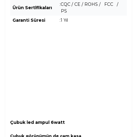
:
CQC / CE / ROHS / FCC /
Ürün Sertlflkaları
PS
Garanti Süresi
:1 Yıl
Çubuk led ampul 6watt
Çubuk görünümün de cam kasa