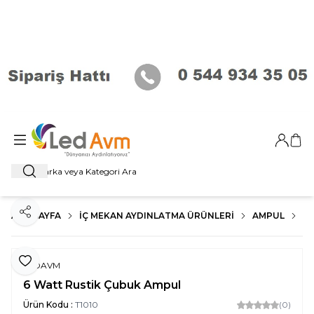
Giriş Ya
Sep
Ara
ANA SAYFA
İÇ MEKAN AYDINLATMA ÜRÜNLERI
AMPUL
R
Paylaş
Favoriye Ekle
LEDAVM
6 Watt Rustik Çubuk Ampul
Ürün Kodu :
T1010
(0)