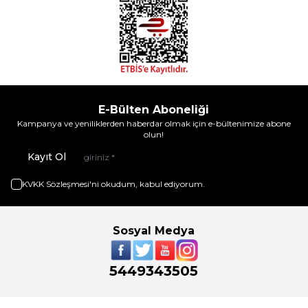
E-Bülten Aboneliği
Kampanya ve yeniliklerden haberdar olmak için e-bültenimize abone
olun!
Kayıt Ol
KVKK Sözleşmesi'ni
okudum, kabul ediyorum.
Sosyal Medya
5449343505