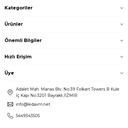
Kategoriler
Ürünler
Önemli Bilgiler
Hızlı Erişim
Üye
Adalet Mah. Manas Blv. No:39 Folkart Towers B Kule
İç Kapı No:3201 Bayraklı /İZMİR
info@ledavm.net
5449343505