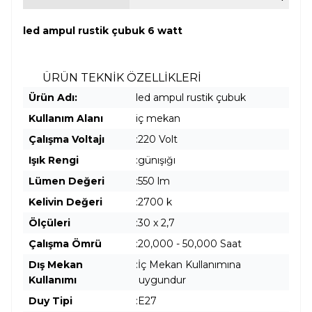
led ampul rustik çubuk 6 watt
ÜRÜN TEKNİK ÖZELLİKLERİ
Ürün Adı:
led ampul rustik çubuk
Kullanım Alanı
iç mekan
Çalışma Voltajı
:220 Volt
Işık Rengi
:günışığı
Lümen Değeri
:550 lm
Kelivin Değeri
:2700 k
Ölçüleri
:30 x 2,7
Çalışma Ömrü
:20,000 - 50,000 Saat
Dış Mekan
:İç Mekan Kullanımına
Kullanımı
uygundur
Duy Tipi
:E27