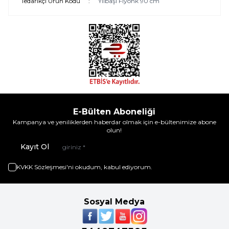
Tedarikçi Ürün Kodu
:
Yılbaşı Fiyonk 90 cm
E-Bülten Aboneliği
Kampanya ve yeniliklerden haberdar olmak için e-bültenimize abone
olun!
Kayıt Ol
KVKK Sözleşmesi'ni
okudum, kabul ediyorum.
Sosyal Medya