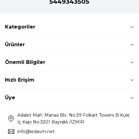
5449343505
Kategoriler
Ürünler
Önemli Bilgiler
Hızlı Erişim
Üye
Adalet Mah. Manas Blv. No:39 Folkart Towers B Kule
İç Kapı No:3201 Bayraklı /İZMİR
info@ledavm.net