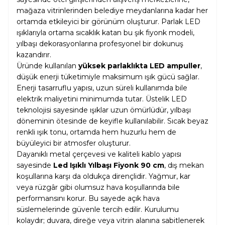
mağaza vitrinlerinden belediye meydanlarına kadar her
ortamda etkileyici bir görünüm oluşturur. Parlak LED
ışıklarıyla ortama sıcaklık katan bu şık fiyonk modeli,
yılbaşı dekorasyonlarına profesyonel bir dokunuş
kazandırır.
Üründe kullanılan
yüksek parlaklıkta LED ampuller
,
düşük enerji tüketimiyle maksimum ışık gücü sağlar.
Enerji tasarruflu yapısı, uzun süreli kullanımda bile
elektrik maliyetini minimumda tutar. Üstelik LED
teknolojisi sayesinde ışıklar uzun ömürlüdür, yılbaşı
döneminin ötesinde de keyifle kullanılabilir. Sıcak beyaz
renkli ışık tonu, ortamda hem huzurlu hem de
büyüleyici bir atmosfer oluşturur.
Dayanıklı metal çerçevesi ve kaliteli kablo yapısı
sayesinde
Led Işıklı Yılbaşı Fiyonk 90 cm
, dış mekan
koşullarına karşı da oldukça dirençlidir. Yağmur, kar
veya rüzgâr gibi olumsuz hava koşullarında bile
performansını korur. Bu sayede açık hava
süslemelerinde güvenle tercih edilir. Kurulumu
kolaydır; duvara, direğe veya vitrin alanına sabitlenerek