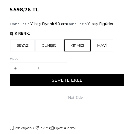
5.598,76
TL
SEPETE EKLE
Daha Fazla
Yılbaşı Fiyonk 90 cm
Daha Fazla
Yılbaşı Figürleri
IŞIK RENK:
BEYAZ
GÜNIŞIĞI
KIRMIZI
MAVİ
Adet
SEPETE EKLE
Not Ekle
Koleksiyon +
Teklif +
Fiyat Alarmı