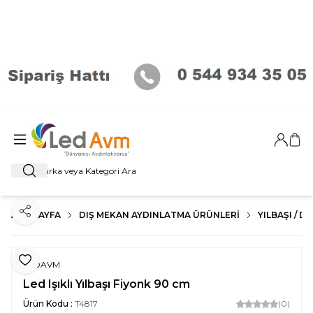
Giriş Ya
Sep
Ara
ANA SAYFA
DIŞ MEKAN AYDINLATMA ÜRÜNLERI
YILBAŞI / 
Paylaş
Favoriye Ekle
LEDAVM
Led Işıklı Yılbaşı Fiyonk 90 cm
Ürün Kodu :
T4817
(0)