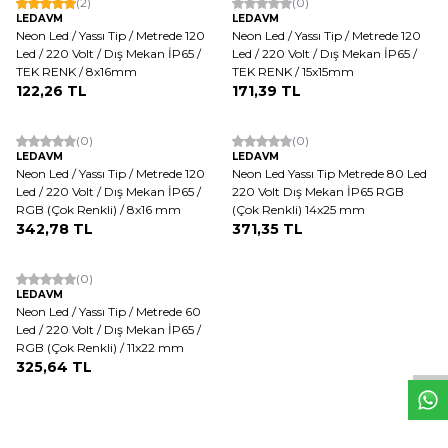
(2)
(0)
LEDAVM
LEDAVM
Neon Led / Yassı Tip / Metrede 120
Neon Led / Yassı Tip / Metrede 120
Led / 220 Volt / Dış Mekan İP65 /
Led / 220 Volt / Dış Mekan İP65 /
TEK RENK / 8x16mm
TEK RENK / 15x15mm
122,26
TL
171,39
TL
Tükendi
(0)
(0)
LEDAVM
LEDAVM
Neon Led / Yassı Tip / Metrede 120
Neon Led Yassı Tip Metrede 80 Led
Led / 220 Volt / Dış Mekan İP65 /
220 Volt Dış Mekan İP65 RGB
RGB (Çok Renkli) / 8x16 mm
(Çok Renkli) 14x25 mm
342,78
TL
371,35
TL
ükendi
(0)
LEDAVM
W
h
t
s
a
p
p
D
e
s
e
H
a
t
t
Neon Led / Yassı Tip / Metrede 60
Led / 220 Volt / Dış Mekan İP65 /
RGB (Çok Renkli) / 11x22 mm
325,64
TL