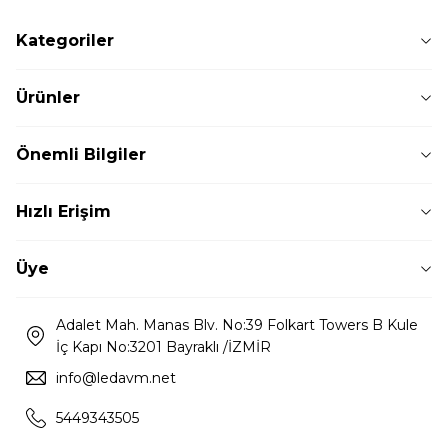
Kategoriler
Ürünler
Önemli Bilgiler
Hızlı Erişim
Üye
Adalet Mah. Manas Blv. No:39 Folkart Towers B Kule
İç Kapı No:3201 Bayraklı /İZMİR
info@ledavm.net
5449343505