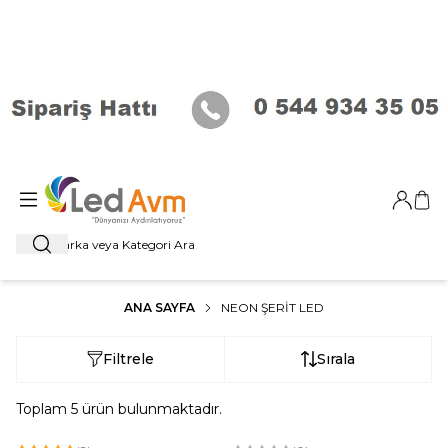
Giriş Ya
Sep
Ara
ANA SAYFA
NEON ŞERIT LED
Filtrele
Sırala
Toplam
5
ürün bulunmaktadır.