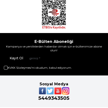
E-Bülten Aboneliği
Kampanya ve yeniliklerden haberdar olmak için e-bültenimize abone
olun!
Kayıt Ol
KVKK Sözleşmesi'ni
okudum, kabul ediyorum.
Sosyal Medya
5449343505