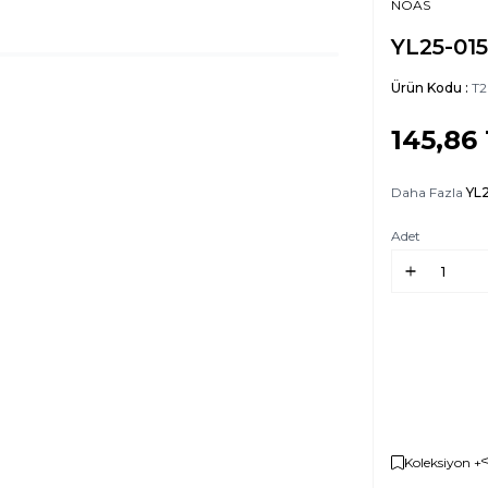
NOAS
YL25-015
Ürün Kodu :
T2
145,86
Daha Fazla
YL
Adet
Koleksiyon +