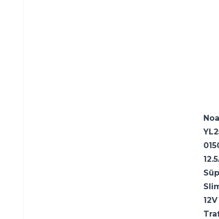
Noa
YL2
0150
12.5
Süp
Slim
12V 
Traf