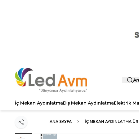
Ar
İç Mekan Aydınlatma
Dış Mekan Aydınlatma
Elektrik M
ANA SAYFA
İÇ MEKAN AYDINLATMA ÜR
Paylaş