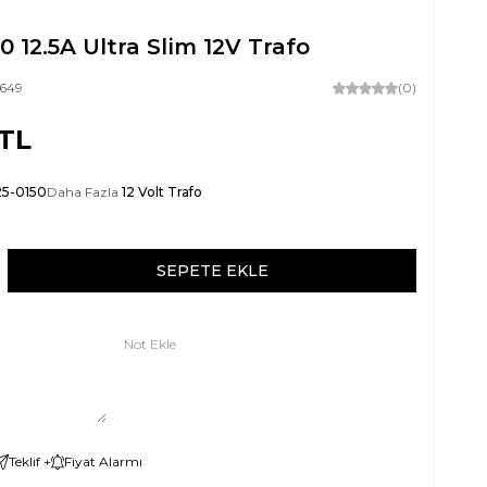
0 12.5A Ultra Slim 12V Trafo
649
(0)
TL
25-0150
Daha Fazla
12 Volt Trafo
SEPETE EKLE
Not Ekle
Teklif +
Fiyat Alarmı