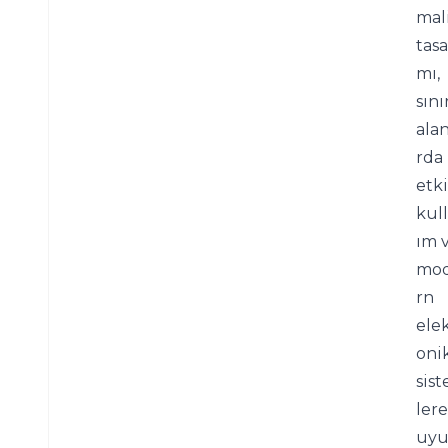
mali
tasa
mı, 
sınır
alan
rda 
etkil
kul
ım v
mo
rn 
ele
onik
sis
lere 
uyu