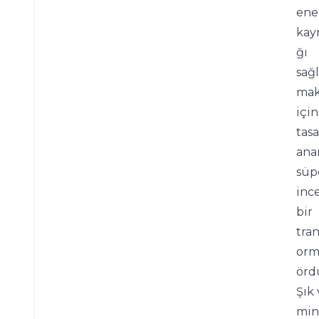
ener
kay
ğı 
sağ
mak
için 
tasa
anan
süpe
ince
bir 
tran
orm
ördü
Şık 
min