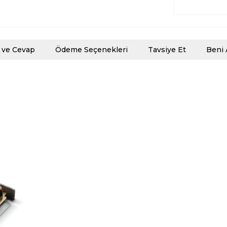
 ve Cevap
Ödeme Seçenekleri
Tavsiye Et
Beni 