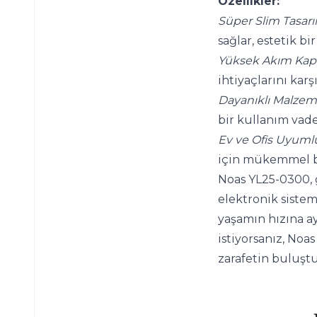
Özellikler:
Süper Slim Tasarı
sağlar, estetik b
Yüksek Akım Kapa
ihtiyaçlarını kar
Dayanıklı Malzem
bir kullanım vade
Ev ve Ofis Uyuml
için mükemmel b
Noas YL25-0300, g
elektronik sistem
yaşamın hızına ay
istiyorsanız, Noas
zarafetin buluştu