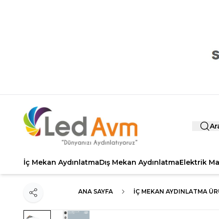
Ar
İç Mekan Aydınlatma
Dış Mekan Aydınlatma
Elektrik M
ANA SAYFA
İÇ MEKAN AYDINLATMA ÜR
Paylaş