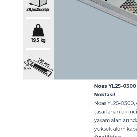
Noas YL25-0300 
Noktası!
Noas YL25-0300, e
tasarlanan birinc
yaşam alanlarında
yüksek akım kapa