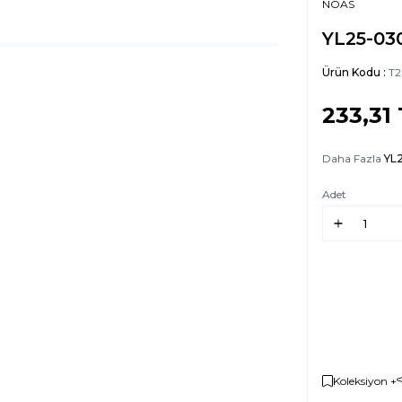
NOAS
YL25-030
Ürün Kodu :
T2
233,31
Daha Fazla
YL
Adet
Koleksiyon +