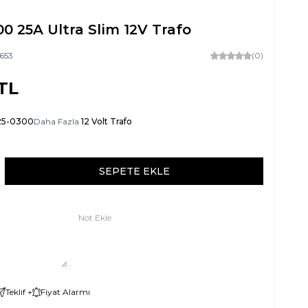
0 25A Ultra Slim 12V Trafo
653
(0)
TL
25-0300
Daha Fazla
12 Volt Trafo
SEPETE EKLE
Not Ekle
Teklif +
Fiyat Alarmı