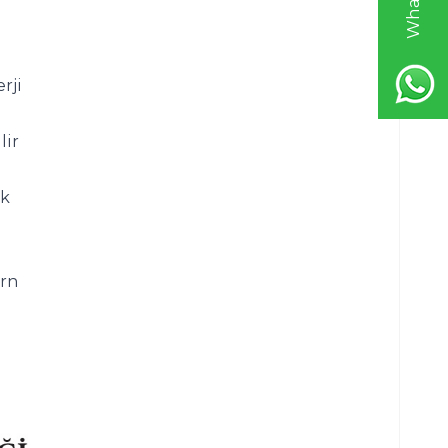
ji 
ir 
k 
rn 